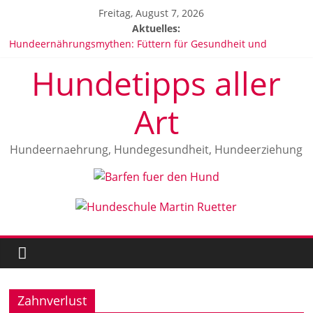
Zum
Freitag, August 7, 2026
Inhalt
Aktuelles:
springen
Hundeernährungsmythen: Füttern für Gesundheit und
Wohlbefinden
Hundetipps aller
Hundeallergien: Anzeichen, Ursachen und Behandlung
Vitamine für Hunde
Die beliebtesten Hunderassen in Deutschland 2025
Art
Malinois Herrkunft und Geschichte
Hundeernaehrung, Hundegesundheit, Hundeerziehung
Zahnverlust