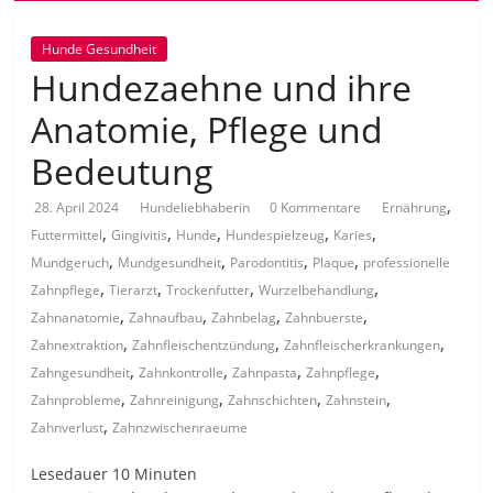
Hunde Gesundheit
Hundezaehne und ihre
Anatomie, Pflege und
Bedeutung
,
28. April 2024
Hundeliebhaberin
0 Kommentare
Ernährung
,
,
,
,
,
Futtermittel
Gingivitis
Hunde
Hundespielzeug
Karies
,
,
,
,
Mundgeruch
Mundgesundheit
Parodontitis
Plaque
professionelle
,
,
,
,
Zahnpflege
Tierarzt
Trockenfutter
Wurzelbehandlung
,
,
,
,
Zahnanatomie
Zahnaufbau
Zahnbelag
Zahnbuerste
,
,
,
Zahnextraktion
Zahnfleischentzündung
Zahnfleischerkrankungen
,
,
,
,
Zahngesundheit
Zahnkontrolle
Zahnpasta
Zahnpflege
,
,
,
,
Zahnprobleme
Zahnreinigung
Zahnschichten
Zahnstein
,
Zahnverlust
Zahnzwischenraeume
Lesedauer
10
Minuten