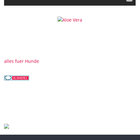
alles fuer Hunde