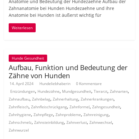
Anatomie und Bedeutung der Hundezaehne Aufbau der
Zahnanatomie bei Hunden Hundezaehne und ihre
Anatomie bei Hunden ist äußerst wichtig für
Weiterlesen
Hunde Gesundheit
Aufbau, Funktion und Bedeutung der
Zähne von Hunden
14. April 2024
Hundeliebhaberin
0 Kommentare
,
,
,
,
,
Entzündungen
Hundezähne
Mundgesundheit
Tierarzt
Zahnarten
,
,
,
,
Zahnaufbau
Zahnbelag
Zahnerhaltung
Zahnerkrankungen
,
,
,
,
Zahnfleisch
Zahnfleischrückgang
Zahnformel
Zahngesundheit
,
,
,
,
Zahnhygiene
Zahnpflege
Zahnprobleme
Zahnreinigung
,
,
,
,
Zahnschmelz
Zahnsteinbildung
Zahnverlust
Zahnwechsel
Zahnwurzel