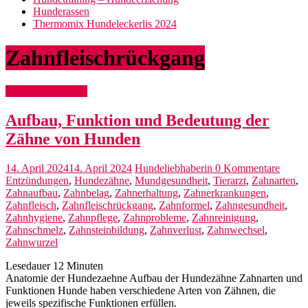
Hunderassen
Thermomix Hundeleckerlis 2024
Zahnfleischrückgang
Hunde Gesundheit
Aufbau, Funktion und Bedeutung der
Zähne von Hunden
14. April 2024
14. April 2024
Hundeliebhaberin
0 Kommentare
Entzündungen
,
Hundezähne
,
Mundgesundheit
,
Tierarzt
,
Zahnarten
,
Zahnaufbau
,
Zahnbelag
,
Zahnerhaltung
,
Zahnerkrankungen
,
Zahnfleisch
,
Zahnfleischrückgang
,
Zahnformel
,
Zahngesundheit
,
Zahnhygiene
,
Zahnpflege
,
Zahnprobleme
,
Zahnreinigung
,
Zahnschmelz
,
Zahnsteinbildung
,
Zahnverlust
,
Zahnwechsel
,
Zahnwurzel
Lesedauer
12
Minuten
Anatomie der Hundezaehne Aufbau der Hundezähne Zahnarten und
Funktionen Hunde haben verschiedene Arten von Zähnen, die
jeweils spezifische Funktionen erfüllen.