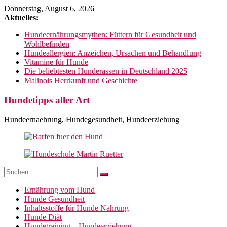
Zum
Donnerstag, August 6, 2026
Inhalt
Aktuelles:
springen
Hundeernährungsmythen: Füttern für Gesundheit und
Wohlbefinden
Hundeallergien: Anzeichen, Ursachen und Behandlung
Vitamine für Hunde
Die beliebtesten Hunderassen in Deutschland 2025
Malinois Herrkunft und Geschichte
Hundetipps aller Art
Hundeernaehrung, Hundegesundheit, Hundeerziehung
Ernährung vom Hund
Hunde Gesundheit
Inhaltsstoffe für Hunde Nahrung
Hunde Diät
Hundetraining – Hundeerziehung