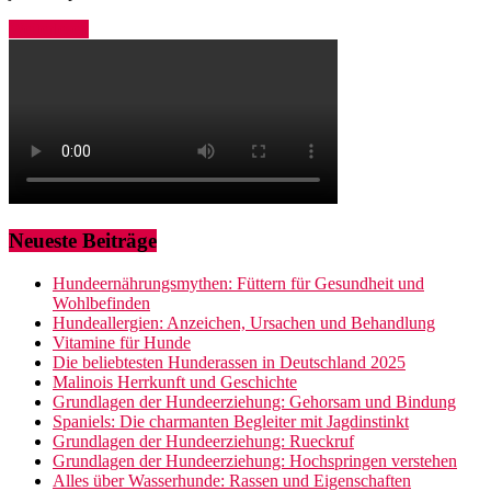
Weiterlesen
Neueste Beiträge
Hundeernährungsmythen: Füttern für Gesundheit und
Wohlbefinden
Hundeallergien: Anzeichen, Ursachen und Behandlung
Vitamine für Hunde
Die beliebtesten Hunderassen in Deutschland 2025
Malinois Herrkunft und Geschichte
Grundlagen der Hundeerziehung: Gehorsam und Bindung
Spaniels: Die charmanten Begleiter mit Jagdinstinkt
Grundlagen der Hundeerziehung: Rueckruf
Grundlagen der Hundeerziehung: Hochspringen verstehen
Alles über Wasserhunde: Rassen und Eigenschaften