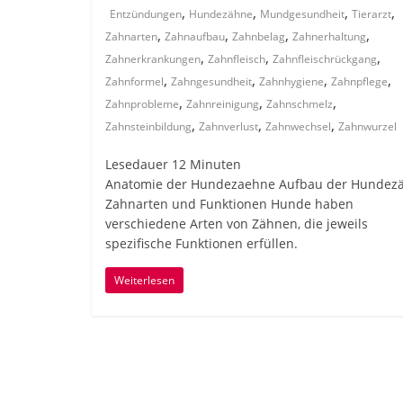
,
,
,
,
Entzündungen
Hundezähne
Mundgesundheit
Tierarzt
,
,
,
,
Zahnarten
Zahnaufbau
Zahnbelag
Zahnerhaltung
,
,
,
Zahnerkrankungen
Zahnfleisch
Zahnfleischrückgang
,
,
,
,
Zahnformel
Zahngesundheit
Zahnhygiene
Zahnpflege
,
,
,
Zahnprobleme
Zahnreinigung
Zahnschmelz
,
,
,
Zahnsteinbildung
Zahnverlust
Zahnwechsel
Zahnwurzel
Lesedauer
12
Minuten
Anatomie der Hundezaehne Aufbau der Hundez
Zahnarten und Funktionen Hunde haben
verschiedene Arten von Zähnen, die jeweils
spezifische Funktionen erfüllen.
Weiterlesen