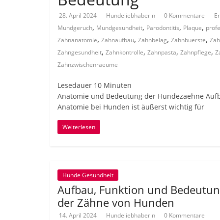
28. April 2024
Hundeliebhaberin
0 Kommentare
E
,
,
,
,
Mundgeruch
Mundgesundheit
Parodontitis
Plaque
profe
,
,
,
,
Zahnanatomie
Zahnaufbau
Zahnbelag
Zahnbuerste
Zah
,
,
,
,
Zahngesundheit
Zahnkontrolle
Zahnpasta
Zahnpflege
Z
Zahnzwischenraeume
Lesedauer
10
Minuten
Anatomie und Bedeutung der Hundezaehne Aufb
Anatomie bei Hunden ist äußerst wichtig für
Weiterlesen
Hunde Gesundheit
Aufbau, Funktion und Bedeutu
der Zähne von Hunden
14. April 2024
Hundeliebhaberin
0 Kommentare