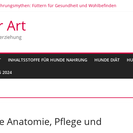
hrungsmythen: Füttern für Gesundheit und Wohlbefinden
gien: Anzeichen, Ursachen und Behandlung
ür Hunde
r Art
testen Hunderassen in Deutschland 2025
errkunft und Geschichte
erziehung
T
INHALTSSTOFFE FÜR HUNDE NAHRUNG
HUNDE DIÄT
HU
 2024
 Anatomie, Pflege und