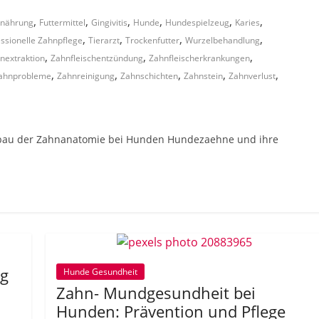
,
,
,
,
,
,
rnährung
Futtermittel
Gingivitis
Hunde
Hundespielzeug
Karies
,
,
,
,
ssionelle Zahnpflege
Tierarzt
Trockenfutter
Wurzelbehandlung
,
,
,
nextraktion
Zahnfleischentzündung
Zahnfleischerkrankungen
,
,
,
,
,
ahnprobleme
Zahnreinigung
Zahnschichten
Zahnstein
Zahnverlust
au der Zahnanatomie bei Hunden Hundezaehne und ihre
ng
Hunde Gesundheit
Zahn- Mundgesundheit bei
Hunden: Prävention und Pflege