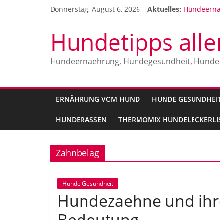
Zum
Donnerstag, August 6, 2026
Aktuelles:
Hundeernä
Inhalt
Hundealler
springen
Vitamine f
Hundetipps alle
Die belieb
Malinois H
Hundeernaehrung, Hundegesundheit, Hunde
ERNÄHRUNG VOM HUND
HUNDE GESUNDHEI
HUNDERASSEN
THERMOMIX HUNDELECKERLIS
Zahnbelag
Hunde Gesundheit
Hundezaehne und ihre
Bedeutung