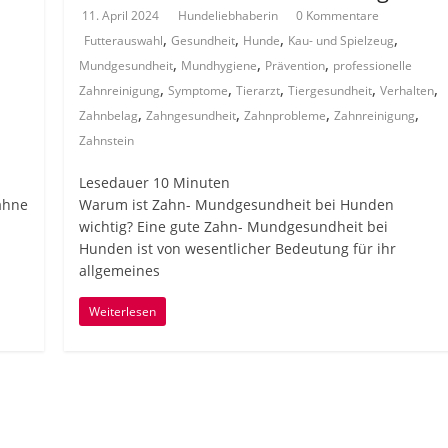
11. April 2024
Hundeliebhaberin
0 Kommentare
,
,
,
,
Futterauswahl
Gesundheit
Hunde
Kau- und Spielzeug
,
,
,
Mundgesundheit
Mundhygiene
Prävention
professionelle
,
,
,
,
,
Zahnreinigung
Symptome
Tierarzt
Tiergesundheit
Verhalten
,
,
,
,
Zahnbelag
Zahngesundheit
Zahnprobleme
Zahnreinigung
Zahnstein
Lesedauer
10
Minuten
ähne
Warum ist Zahn- Mundgesundheit bei Hunden
wichtig? Eine gute Zahn- Mundgesundheit bei
Hunden ist von wesentlicher Bedeutung für ihr
allgemeines
Weiterlesen