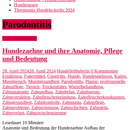
Hunderassen
Thermomix Hundeleckerlis 2024
Parodontitis
Hunde Gesundheit
Hundezaehne und ihre Anatomie, Pflege
und Bedeutung
28. April 2024
28. April 2024
Hundeliebhaberin
0 Kommentare
Ernährung
,
Futtermittel
,
Gingivitis
,
Hunde
,
Hundespielzeug
,
Karies
,
Mundgeruch
,
Mundgesundheit
,
Parodontitis
,
Plaque
,
professionelle
Zahnpflege
,
Tierarzt
,
Trockenfutter
,
Wurzelbehandlung
,
Zahnanatomie
,
Zahnaufbau
,
Zahnbelag
,
Zahnbuerste
,
Zahnextraktion
,
Zahnfleischentzündung
,
Zahnfleischerkrankungen
,
Zahngesundheit
,
Zahnkontrolle
,
Zahnpasta
,
Zahnpflege
,
Zahnprobleme
,
Zahnreinigung
,
Zahnschichten
,
Zahnstein
,
Zahnverlust
,
Zahnzwischenraeume
Lesedauer
10
Minuten
Anatomie und Bedeutung der Hundezaehne Aufbau der