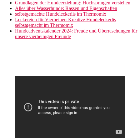
Grundlagen der Hundeerziehung: Hochspringen verstehen
Alles über Wasserhunde: Rassen und Eigenschaften
selbstgemachte Hundeleckerlis im Thermomix
Leckereien für Vierbeiner: Kreative Hundeleckerlis
selbstgemacht im Thermomix
Hundeadventskalender 2024: Freude und Überraschungen für
unsere vierbeinigen Freunde