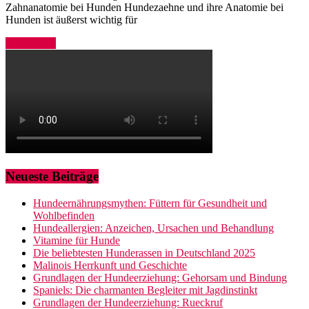
Zahnanatomie bei Hunden Hundezaehne und ihre Anatomie bei
Hunden ist äußerst wichtig für
Weiterlesen
Neueste Beiträge
Hundeernährungsmythen: Füttern für Gesundheit und
Wohlbefinden
Hundeallergien: Anzeichen, Ursachen und Behandlung
Vitamine für Hunde
Die beliebtesten Hunderassen in Deutschland 2025
Malinois Herrkunft und Geschichte
Grundlagen der Hundeerziehung: Gehorsam und Bindung
Spaniels: Die charmanten Begleiter mit Jagdinstinkt
Grundlagen der Hundeerziehung: Rueckruf