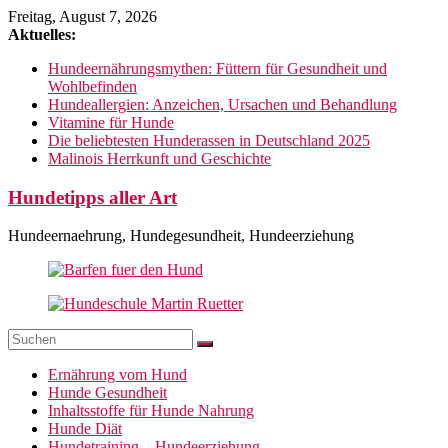
Zum
Freitag, August 7, 2026
Inhalt
Aktuelles:
springen
Hundeernährungsmythen: Füttern für Gesundheit und
Wohlbefinden
Hundeallergien: Anzeichen, Ursachen und Behandlung
Vitamine für Hunde
Die beliebtesten Hunderassen in Deutschland 2025
Malinois Herrkunft und Geschichte
Hundetipps aller Art
Hundeernaehrung, Hundegesundheit, Hundeerziehung
Ernährung vom Hund
Hunde Gesundheit
Inhaltsstoffe für Hunde Nahrung
Hunde Diät
Hundetraining – Hundeerziehung