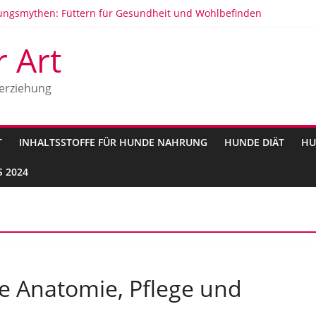
ngsmythen: Füttern für Gesundheit und Wohlbefinden
en: Anzeichen, Ursachen und Behandlung
Hunde
r Art
ten Hunderassen in Deutschland 2025
kunft und Geschichte
erziehung
T
INHALTSSTOFFE FÜR HUNDE NAHRUNG
HUNDE DIÄT
HU
 2024
 Anatomie, Pflege und