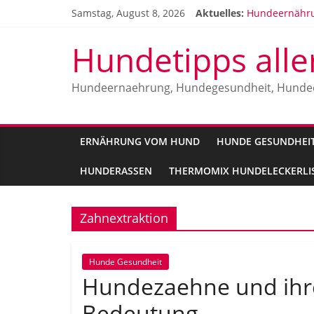
Zum
Samstag, August 8, 2026
Aktuelles:
Hundeernähru
Inhalt
Hundeallergi
springen
Vitamine für 
Hundetipps alle
Die beliebtes
Malinois Herr
Hundeernaehrung, Hundegesundheit, Hunde
ERNÄHRUNG VOM HUND
HUNDE GESUNDHEI
HUNDERASSEN
THERMOMIX HUNDELECKERLIS
Zahnextraktion
Hunde Gesundheit
Hundezaehne und ihre
Bedeutung