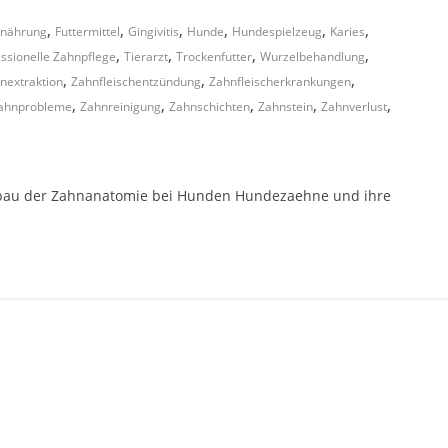
,
,
,
,
,
,
rnährung
Futtermittel
Gingivitis
Hunde
Hundespielzeug
Karies
,
,
,
,
ssionelle Zahnpflege
Tierarzt
Trockenfutter
Wurzelbehandlung
,
,
,
nextraktion
Zahnfleischentzündung
Zahnfleischerkrankungen
,
,
,
,
,
ahnprobleme
Zahnreinigung
Zahnschichten
Zahnstein
Zahnverlust
au der Zahnanatomie bei Hunden Hundezaehne und ihre