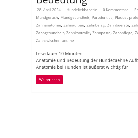
28. April 2024
Hundeliebhaberin
0 Kommentare
E
,
,
,
,
Mundgeruch
Mundgesundheit
Parodontitis
Plaque
profe
,
,
,
,
Zahnanatomie
Zahnaufbau
Zahnbelag
Zahnbuerste
Zah
,
,
,
,
Zahngesundheit
Zahnkontrolle
Zahnpasta
Zahnpflege
Z
Zahnzwischenraeume
Lesedauer
10
Minuten
Anatomie und Bedeutung der Hundezaehne Aufb
Anatomie bei Hunden ist äußerst wichtig für
Weiterlesen