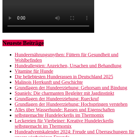
Neueste Beiträge
Hundeernährungsmythen: Füttern für Gesundheit und
Wohlbefinden
Hundeallergien: Anzeichen, Ursachen und Behandlung
Vitamine für Hunde
Die beliebtesten Hunderassen in Deutschland 2025
Malinois Herrkunft und Geschichte
Grundlagen der Hundeerziehung: Gehorsam und Bindung
Spaniels: Die charmanten Begleiter mit Jagdinstinkt
Grundlagen der Hundeerziehung: Rueckruf
Grundlagen der Hundeerziehung: Hochspringen verstehen
Alles über Wasserhunde: Rassen und Eigenschaften
selbstgemachte Hundeleckerlis im Thermomix
Leckereien für Vierbeiner: Kreative Hundeleckerlis
selbstgemacht im Thermomix
Hundeadventskalender 2024: Freude und Überraschungen für