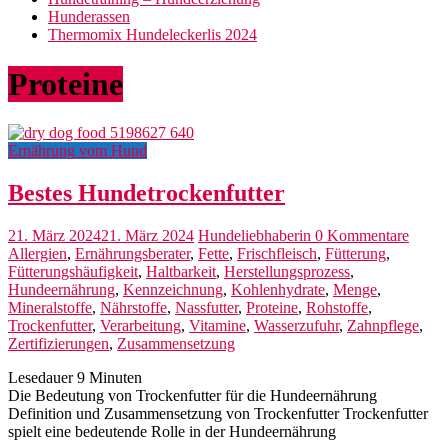
Hunderassen
Thermomix Hundeleckerlis 2024
Proteine
Ernährung vom Hund
Bestes Hundetrockenfutter
21. März 2024
21. März 2024
Hundeliebhaberin
0 Kommentare
Allergien
,
Ernährungsberater
,
Fette
,
Frischfleisch
,
Fütterung
,
Fütterungshäufigkeit
,
Haltbarkeit
,
Herstellungsprozess
,
Hundeernährung
,
Kennzeichnung
,
Kohlenhydrate
,
Menge
,
Mineralstoffe
,
Nährstoffe
,
Nassfutter
,
Proteine
,
Rohstoffe
,
Trockenfutter
,
Verarbeitung
,
Vitamine
,
Wasserzufuhr
,
Zahnpflege
,
Zertifizierungen
,
Zusammensetzung
Lesedauer
9
Minuten
Die Bedeutung von Trockenfutter für die Hundeernährung
Definition und Zusammensetzung von Trockenfutter Trockenfutter
spielt eine bedeutende Rolle in der Hundeernährung