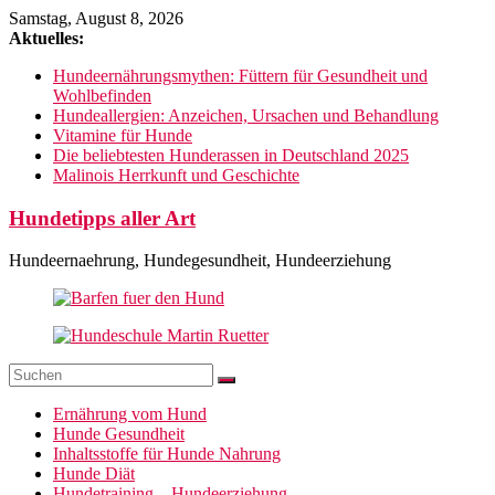
Zum
Samstag, August 8, 2026
Inhalt
Aktuelles:
springen
Hundeernährungsmythen: Füttern für Gesundheit und
Wohlbefinden
Hundeallergien: Anzeichen, Ursachen und Behandlung
Vitamine für Hunde
Die beliebtesten Hunderassen in Deutschland 2025
Malinois Herrkunft und Geschichte
Hundetipps aller Art
Hundeernaehrung, Hundegesundheit, Hundeerziehung
Ernährung vom Hund
Hunde Gesundheit
Inhaltsstoffe für Hunde Nahrung
Hunde Diät
Hundetraining – Hundeerziehung