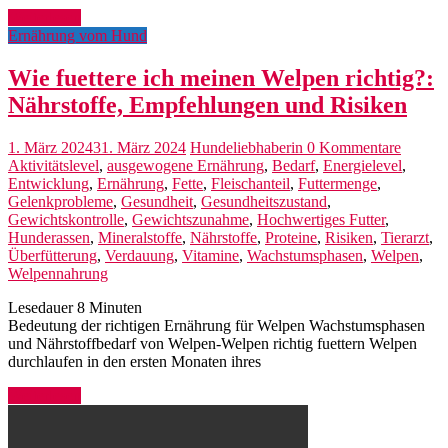
Weiterlesen
Ernährung vom Hund
Wie fuettere ich meinen Welpen richtig?:
Nährstoffe, Empfehlungen und Risiken
1. März 2024
31. März 2024
Hundeliebhaberin
0 Kommentare
Aktivitätslevel
,
ausgewogene Ernährung
,
Bedarf
,
Energielevel
,
Entwicklung
,
Ernährung
,
Fette
,
Fleischanteil
,
Futtermenge
,
Gelenkprobleme
,
Gesundheit
,
Gesundheitszustand
,
Gewichtskontrolle
,
Gewichtszunahme
,
Hochwertiges Futter
,
Hunderassen
,
Mineralstoffe
,
Nährstoffe
,
Proteine
,
Risiken
,
Tierarzt
,
Überfütterung
,
Verdauung
,
Vitamine
,
Wachstumsphasen
,
Welpen
,
Welpennahrung
Lesedauer
8
Minuten
Bedeutung der richtigen Ernährung für Welpen Wachstumsphasen
und Nährstoffbedarf von Welpen-Welpen richtig fuettern Welpen
durchlaufen in den ersten Monaten ihres
Weiterlesen