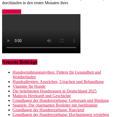
durchlaufen in den ersten Monaten ihres
Weiterlesen
Neueste Beiträge
Hundeernährungsmythen: Füttern für Gesundheit und
Wohlbefinden
Hundeallergien: Anzeichen, Ursachen und Behandlung
Vitamine für Hunde
Die beliebtesten Hunderassen in Deutschland 2025
Malinois Herrkunft und Geschichte
Grundlagen der Hundeerziehung: Gehorsam und Bindung
Spaniels: Die charmanten Begleiter mit Jagdinstinkt
Grundlagen der Hundeerziehung: Rueckruf
Grundlagen der Hundeerziehung: Hochspringen verstehen