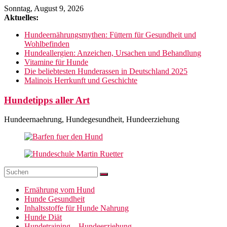
Zum
Sonntag, August 9, 2026
Inhalt
Aktuelles:
springen
Hundeernährungsmythen: Füttern für Gesundheit und
Wohlbefinden
Hundeallergien: Anzeichen, Ursachen und Behandlung
Vitamine für Hunde
Die beliebtesten Hunderassen in Deutschland 2025
Malinois Herrkunft und Geschichte
Hundetipps aller Art
Hundeernaehrung, Hundegesundheit, Hundeerziehung
Ernährung vom Hund
Hunde Gesundheit
Inhaltsstoffe für Hunde Nahrung
Hunde Diät
Hundetraining – Hundeerziehung