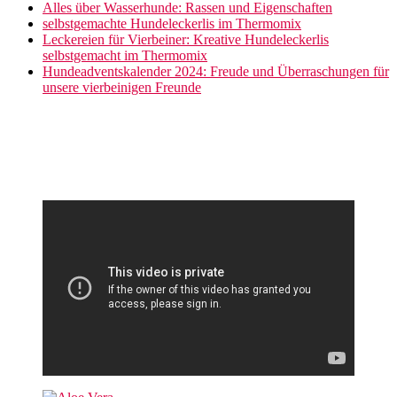
Alles über Wasserhunde: Rassen und Eigenschaften
selbstgemachte Hundeleckerlis im Thermomix
Leckereien für Vierbeiner: Kreative Hundeleckerlis
selbstgemacht im Thermomix
Hundeadventskalender 2024: Freude und Überraschungen für
unsere vierbeinigen Freunde