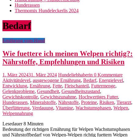
Hunderassen
Thermomix Hundeleckerlis 2024
Bedarf
Ernährung vom Hund
Wie fuettere ich meinen Welpen richtig?:
Nährstoffe, Empfehlungen und Risiken
1. März 2024
31. März 2024
Hundeliebhaberin
0 Kommentare
Aktivitätslevel
,
ausgewogene Ernährung
,
Bedarf
,
Energielevel
,
Entwicklung
,
Ernährung
,
Fette
,
Fleischanteil
,
Futtermenge
,
Gelenkprobleme
,
Gesundheit
,
Gesundheitszustand
,
Gewichtskontrolle
,
Gewichtszunahme
,
Hochwertiges Futter
,
Hunderassen
,
Mineralstoffe
,
Nährstoffe
,
Proteine
,
Risiken
,
Tierarzt
,
Überfütterung
,
Verdauung
,
Vitamine
,
Wachstumsphasen
,
Welpen
,
Welpennahrung
Lesedauer
8
Minuten
Bedeutung der richtigen Ernährung für Welpen Wachstumsphasen
und Nährstoffbedarf von Welpen-Welpen richtig fuettern Welpen