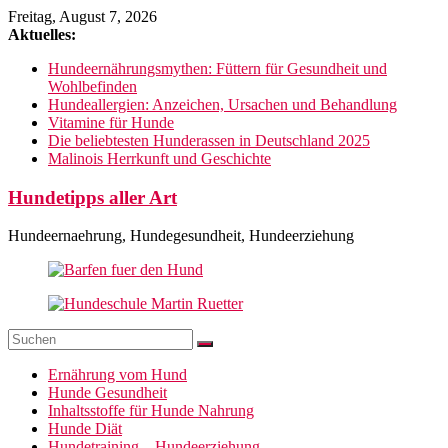
Zum
Freitag, August 7, 2026
Inhalt
Aktuelles:
springen
Hundeernährungsmythen: Füttern für Gesundheit und
Wohlbefinden
Hundeallergien: Anzeichen, Ursachen und Behandlung
Vitamine für Hunde
Die beliebtesten Hunderassen in Deutschland 2025
Malinois Herrkunft und Geschichte
Hundetipps aller Art
Hundeernaehrung, Hundegesundheit, Hundeerziehung
Ernährung vom Hund
Hunde Gesundheit
Inhaltsstoffe für Hunde Nahrung
Hunde Diät
Hundetraining – Hundeerziehung