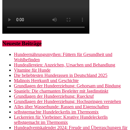
Neueste Beiträge
Hundeernährungsmythen: Füttern für Gesundheit und
Wohlbefinden
Hundeallergien: Anzeichen, Ursachen und Behandlung
Vitamine für Hunde
Die beliebtesten Hunderassen in Deutschland 2025
Malinois Herrkunft und Geschichte
Grundlagen der Hundeerziehung: Gehorsam und Bindung
Spaniels: Die charmanten Begleiter mit Jagdinstinkt
Grundlagen der Hundeerziehung: Rueckruf
Grundlagen der Hundeerziehung: Hochspringen verstehen
Alles über Wasserhunde: Rassen und Eigenschaften
selbstgemachte Hundeleckerlis im Thermomix
Leckereien für Vierbeiner: Kreative Hundeleckerlis
selbstgemacht im Thermomix
Hundeadventskalender 2024: Freude und Überraschungen für