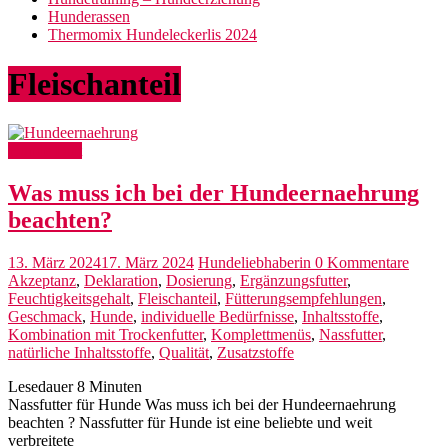
Hunderassen
Thermomix Hundeleckerlis 2024
Fleischanteil
Hunde Diät
Was muss ich bei der Hundeernaehrung
beachten?
13. März 2024
17. März 2024
Hundeliebhaberin
0 Kommentare
Akzeptanz
,
Deklaration
,
Dosierung
,
Ergänzungsfutter
,
Feuchtigkeitsgehalt
,
Fleischanteil
,
Fütterungsempfehlungen
,
Geschmack
,
Hunde
,
individuelle Bedürfnisse
,
Inhaltsstoffe
,
Kombination mit Trockenfutter
,
Komplettmenüs
,
Nassfutter
,
natürliche Inhaltsstoffe
,
Qualität
,
Zusatzstoffe
Lesedauer
8
Minuten
Nassfutter für Hunde Was muss ich bei der Hundeernaehrung
beachten ? Nassfutter für Hunde ist eine beliebte und weit
verbreitete