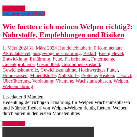
Weiterlesen
Ernährung vom Hund
Wie fuettere ich meinen Welpen richtig?:
Nährstoffe, Empfehlungen und Risiken
1. März 2024
31. März 2024
Hundeliebhaberin
0 Kommentare
Aktivitätslevel
,
ausgewogene Ernährung
,
Bedarf
,
Energielevel
,
Entwicklung
,
Ernährung
,
Fette
,
Fleischanteil
,
Futtermenge
,
Gelenkprobleme
,
Gesundheit
,
Gesundheitszustand
,
Gewichtskontrolle
,
Gewichtszunahme
,
Hochwertiges Futter
,
Hunderassen
,
Mineralstoffe
,
Nährstoffe
,
Proteine
,
Risiken
,
Tierarzt
,
Überfütterung
,
Verdauung
,
Vitamine
,
Wachstumsphasen
,
Welpen
,
Welpennahrung
Lesedauer
8
Minuten
Bedeutung der richtigen Ernährung für Welpen Wachstumsphasen
und Nährstoffbedarf von Welpen-Welpen richtig fuettern Welpen
durchlaufen in den ersten Monaten ihres
Weiterlesen