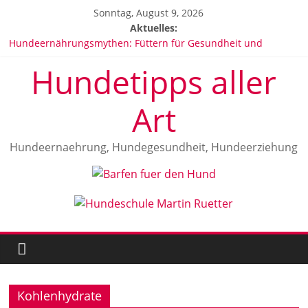
Zum
Sonntag, August 9, 2026
Inhalt
Aktuelles:
springen
Hundeernährungsmythen: Füttern für Gesundheit und
Wohlbefinden
Hundetipps aller
Hundeallergien: Anzeichen, Ursachen und Behandlung
Vitamine für Hunde
Die beliebtesten Hunderassen in Deutschland 2025
Art
Malinois Herrkunft und Geschichte
Hundeernaehrung, Hundegesundheit, Hundeerziehung
Kohlenhydrate