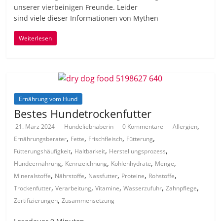
u‬nserer vierbeinigen Freunde. Leider
s‬ind v‬iele d‬ieser Informationen v‬on Mythen
Weiterlesen
Ernährung vom Hund
Bestes Hundetrockenfutter
,
21. März 2024
Hundeliebhaberin
0 Kommentare
Allergien
,
,
,
,
Ernährungsberater
Fette
Frischfleisch
Fütterung
,
,
,
Fütterungshäufigkeit
Haltbarkeit
Herstellungsprozess
,
,
,
,
Hundeernährung
Kennzeichnung
Kohlenhydrate
Menge
,
,
,
,
,
Mineralstoffe
Nährstoffe
Nassfutter
Proteine
Rohstoffe
,
,
,
,
,
Trockenfutter
Verarbeitung
Vitamine
Wasserzufuhr
Zahnpflege
,
Zertifizierungen
Zusammensetzung