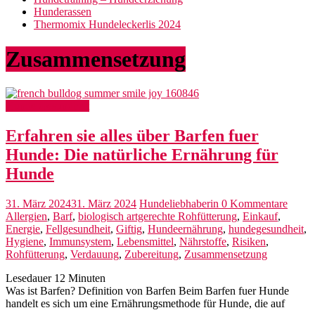
Hunderassen
Thermomix Hundeleckerlis 2024
Zusammensetzung
Hunde Gesundheit
Erfahren sie alles über Barfen fuer
Hunde: Die natürliche Ernährung für
Hunde
31. März 2024
31. März 2024
Hundeliebhaberin
0 Kommentare
Allergien
,
Barf
,
biologisch artgerechte Rohfütterung
,
Einkauf
,
Energie
,
Fellgesundheit
,
Giftig
,
Hundeernährung
,
hundegesundheit
,
Hygiene
,
Immunsystem
,
Lebensmittel
,
Nährstoffe
,
Risiken
,
Rohfütterung
,
Verdauung
,
Zubereitung
,
Zusammensetzung
Lesedauer
12
Minuten
Was ist Barfen? Definition von Barfen Beim Barfen fuer Hunde
handelt es sich um eine Ernährungsmethode für Hunde, die auf