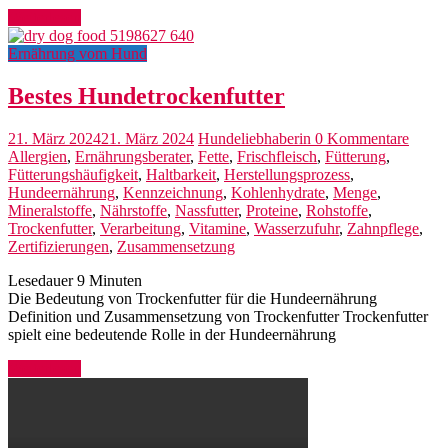
Weiterlesen
Ernährung vom Hund
Bestes Hundetrockenfutter
21. März 2024
21. März 2024
Hundeliebhaberin
0 Kommentare
Allergien
,
Ernährungsberater
,
Fette
,
Frischfleisch
,
Fütterung
,
Fütterungshäufigkeit
,
Haltbarkeit
,
Herstellungsprozess
,
Hundeernährung
,
Kennzeichnung
,
Kohlenhydrate
,
Menge
,
Mineralstoffe
,
Nährstoffe
,
Nassfutter
,
Proteine
,
Rohstoffe
,
Trockenfutter
,
Verarbeitung
,
Vitamine
,
Wasserzufuhr
,
Zahnpflege
,
Zertifizierungen
,
Zusammensetzung
Lesedauer
9
Minuten
Die Bedeutung von Trockenfutter für die Hundeernährung
Definition und Zusammensetzung von Trockenfutter Trockenfutter
spielt eine bedeutende Rolle in der Hundeernährung
Weiterlesen