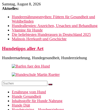
Zum
Samstag, August 8, 2026
Inhalt
Aktuelles:
springen
Hundeernährungsmythen: Füttern für Gesundheit und
Wohlbefinden
Hundeallergien: Anzeichen, Ursachen und Behandlung
Vitamine für Hunde
Die beliebtesten Hunderassen in Deutschland 2025
Malinois Herrkunft und Geschichte
Hundetipps aller Art
Hundeernaehrung, Hundegesundheit, Hundeerziehung
Ernährung vom Hund
Hunde Gesundheit
Inhaltsstoffe für Hunde Nahrung
Hunde Diät
Hundetraining – Hundeerziehung