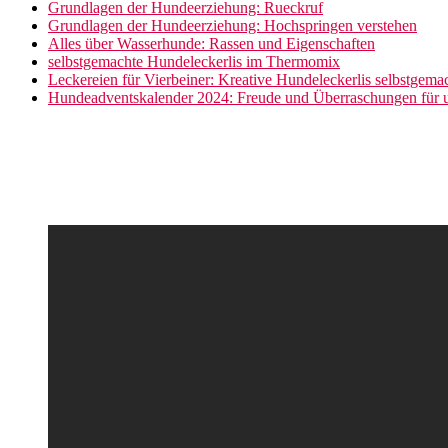
Grundlagen der Hundeerziehung: Rueckruf
Grundlagen der Hundeerziehung: Hochspringen verstehen
Alles über Wasserhunde: Rassen und Eigenschaften
selbstgemachte Hundeleckerlis im Thermomix
Leckereien für Vierbeiner: Kreative Hundeleckerlis selbstgem
Hundeadventskalender 2024: Freude und Überraschungen für u