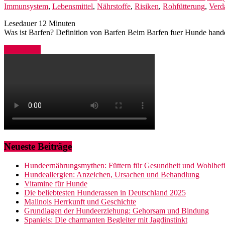
Immunsystem
,
Lebensmittel
,
Nährstoffe
,
Risiken
,
Rohfütterung
,
Verd
Lesedauer
12
Minuten
Was ist Barfen? Definition von Barfen Beim Barfen fuer Hunde hande
Weiterlesen
Neueste Beiträge
Hundeernährungsmythen: Füttern für Gesundheit und Wohlbef
Hundeallergien: Anzeichen, Ursachen und Behandlung
Vitamine für Hunde
Die beliebtesten Hunderassen in Deutschland 2025
Malinois Herrkunft und Geschichte
Grundlagen der Hundeerziehung: Gehorsam und Bindung
Spaniels: Die charmanten Begleiter mit Jagdinstinkt