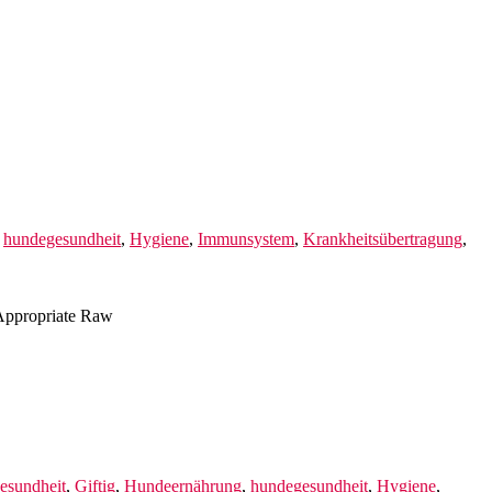
,
hundegesundheit
,
Hygiene
,
Immunsystem
,
Krankheitsübertragung
,
 Appropriate Raw
gesundheit
,
Giftig
,
Hundeernährung
,
hundegesundheit
,
Hygiene
,