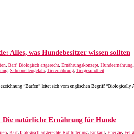
e: Alles, was Hundebesitzer wissen sollten
ien
,
Barf
,
Biologisch artgerecht
,
Ernährungskonzept
,
Hundeernährung
rung
,
Salmonellengefahr
,
Tierernährung
,
Tiergesundheit
ezeichnung “Barfen” leitet sich vom englischen Begriff “Biologically
e: Die natürliche Ernährung für Hunde
gien
,
Barf
,
biologisch artgerechte Rohfütterung
,
Einkauf
,
Energie
,
Fell