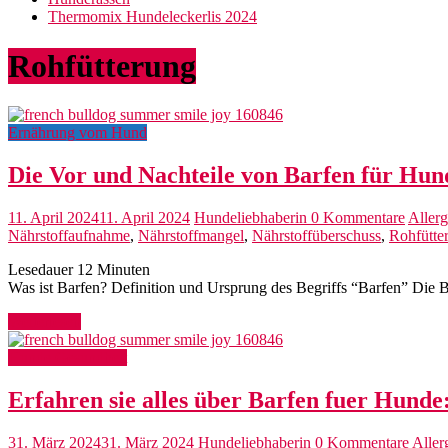
Thermomix Hundeleckerlis 2024
Rohfütterung
Ernährung vom Hund
Die Vor und Nachteile von Barfen für Hund
11. April 2024
11. April 2024
Hundeliebhaberin
0 Kommentare
Allerg
Nährstoffaufnahme
,
Nährstoffmangel
,
Nährstoffüberschuss
,
Rohfütte
Lesedauer
12
Minuten
Was ist Barfen? Definition und Ursprung des Begriffs “Barfen” Die B
Weiterlesen
Hunde Gesundheit
Erfahren sie alles über Barfen fuer Hund
31. März 2024
31. März 2024
Hundeliebhaberin
0 Kommentare
Aller