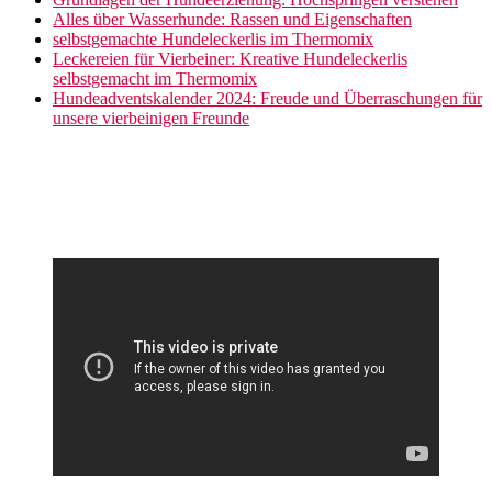
Alles über Wasserhunde: Rassen und Eigenschaften
selbstgemachte Hundeleckerlis im Thermomix
Leckereien für Vierbeiner: Kreative Hundeleckerlis
selbstgemacht im Thermomix
Hundeadventskalender 2024: Freude und Überraschungen für
unsere vierbeinigen Freunde