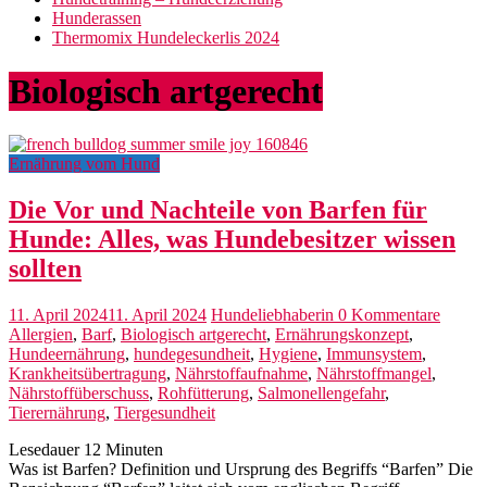
Hunderassen
Thermomix Hundeleckerlis 2024
Biologisch artgerecht
Ernährung vom Hund
Die Vor und Nachteile von Barfen für
Hunde: Alles, was Hundebesitzer wissen
sollten
11. April 2024
11. April 2024
Hundeliebhaberin
0 Kommentare
Allergien
,
Barf
,
Biologisch artgerecht
,
Ernährungskonzept
,
Hundeernährung
,
hundegesundheit
,
Hygiene
,
Immunsystem
,
Krankheitsübertragung
,
Nährstoffaufnahme
,
Nährstoffmangel
,
Nährstoffüberschuss
,
Rohfütterung
,
Salmonellengefahr
,
Tierernährung
,
Tiergesundheit
Lesedauer
12
Minuten
Was ist Barfen? Definition und Ursprung des Begriffs “Barfen” Die