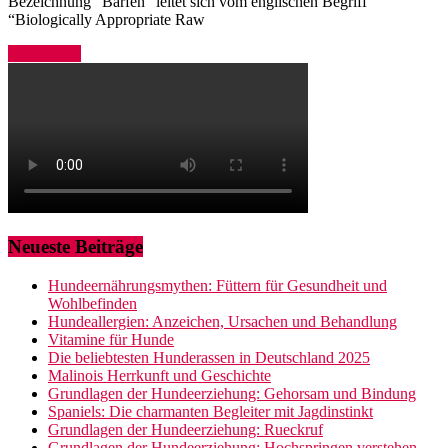
Bezeichnung “Barfen” leitet sich vom englischen Begriff
“Biologically Appropriate Raw
Weiterlesen
Neueste Beiträge
Hundeernährungsmythen: Füttern für Gesundheit und
Wohlbefinden
Hundeallergien: Anzeichen, Ursachen und Behandlung
Vitamine für Hunde
Die beliebtesten Hunderassen in Deutschland 2025
Malinois Herrkunft und Geschichte
Grundlagen der Hundeerziehung: Gehorsam und Bindung
Spaniels: Die charmanten Begleiter mit Jagdinstinkt
Grundlagen der Hundeerziehung: Rueckruf
Grundlagen der Hundeerziehung: Hochspringen verstehen