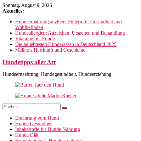
Zum
Sonntag, August 9, 2026
Inhalt
Aktuelles:
springen
Hundeernährungsmythen: Füttern für Gesundheit und
Wohlbefinden
Hundeallergien: Anzeichen, Ursachen und Behandlung
Vitamine für Hunde
Die beliebtesten Hunderassen in Deutschland 2025
Malinois Herrkunft und Geschichte
Hundetipps aller Art
Hundeernaehrung, Hundegesundheit, Hundeerziehung
Ernährung vom Hund
Hunde Gesundheit
Inhaltsstoffe für Hunde Nahrung
Hunde Diät
Hundetraining – Hundeerziehung