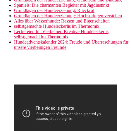
Spaniels: Die charmanten Begleiter mit Jagdinstinkt
Grundlagen der Hundeerziehung: Rueckruf
Grundlagen der Hundeerziehung: Hochspringen verstehen
Alles über Wasserhunde: Rassen und Eigenschaften
selbstgemachte Hundeleckerlis im Thermomix
Leckereien für Vierbeiner: Kreative Hundeleckerlis
selbstgemacht im Thermomix
Hundeadventskalender 2024: Freude und Überraschungen für
unsere vierbeinigen Freunde