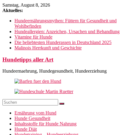
Zum
Samstag, August 8, 2026
Inhalt
Aktuelles:
springen
Hundeernährungsmythen: Füttern für Gesundheit und
Wohlbefinden
Hundeallergien: Anzeichen, Ursachen und Behandlung
Vitamine für Hunde
Die beliebtesten Hunderassen in Deutschland 2025
Malinois Herrkunft und Geschichte
Hundetipps aller Art
Hundeernaehrung, Hundegesundheit, Hundeerziehung
Ernährung vom Hund
Hunde Gesundheit
Inhaltsstoffe für Hunde Nahrung
Hunde Diät
Hundetraining – Hundeerziehung