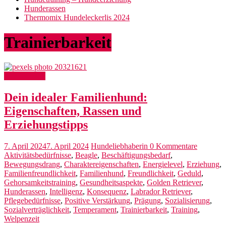
Hunderassen
Thermomix Hundeleckerlis 2024
Trainierbarkeit
Hunderassen
Dein idealer Familienhund:
Eigenschaften, Rassen und
Erziehungstipps
7. April 2024
7. April 2024
Hundeliebhaberin
0 Kommentare
Aktivitätsbedürfnisse
,
Beagle
,
Beschäftigungsbedarf
,
Bewegungsdrang
,
Charaktereigenschaften
,
Energielevel
,
Erziehung
,
Familienfreundlichkeit
,
Familienhund
,
Freundlichkeit
,
Geduld
,
Gehorsamkeitstraining
,
Gesundheitsaspekte
,
Golden Retriever
,
Hunderassen
,
Intelligenz
,
Konsequenz
,
Labrador Retriever
,
Pflegebedürfnisse
,
Positive Verstärkung
,
Prägung
,
Sozialisierung
,
Sozialverträglichkeit
,
Temperament
,
Trainierbarkeit
,
Training
,
Welpenzeit