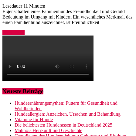
Lesedauer
11
Minuten
Eigenschaften eines Familienhundes Freundlichkeit und Geduld
Bedeutung im Umgang mit Kindern Ein wesentliches Merkmal, das
einen Familienhund auszeichnet, ist Freundlichkeit
Weiterlesen
Neueste Beiträge
Hundeernährungsmythen: Füttern für Gesundheit und
Wohlbefinden
Hundeallergien: Anzeichen, Ursachen und Behandlung
Vitamine für Hunde
Die beliebtesten Hunderassen in Deutschland 2025
Malinois Herrkunft und Geschichte
Grundlagen der Hundeerziehung: Gehorsam und Bindung