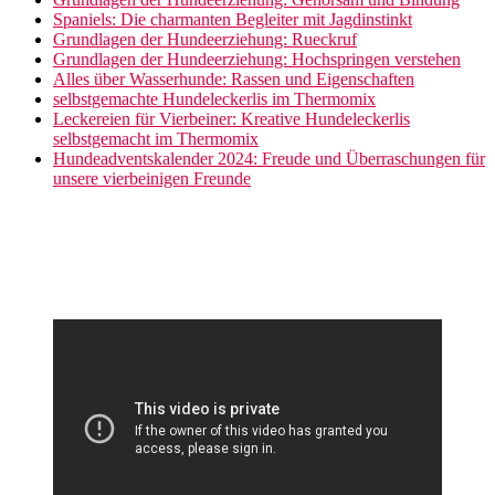
Spaniels: Die charmanten Begleiter mit Jagdinstinkt
Grundlagen der Hundeerziehung: Rueckruf
Grundlagen der Hundeerziehung: Hochspringen verstehen
Alles über Wasserhunde: Rassen und Eigenschaften
selbstgemachte Hundeleckerlis im Thermomix
Leckereien für Vierbeiner: Kreative Hundeleckerlis
selbstgemacht im Thermomix
Hundeadventskalender 2024: Freude und Überraschungen für
unsere vierbeinigen Freunde