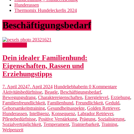
Hunderassen
Thermomix Hundeleckerlis 2024
Beschäftigungsbedarf
Hunderassen
Dein idealer Familienhund:
Eigenschaften, Rassen und
Erziehungstipps
7. April 2024
7. April 2024
Hundeliebhaberin
0 Kommentare
Aktivitätsbedürfnisse
,
Beagle
,
Beschäftigungsbedarf
,
Bewegungsdrang
,
Charaktereigenschaften
,
Energielevel
,
Erziehung
,
Familienfreundlichkeit
,
Familienhund
,
Freundlichkeit
,
Geduld
,
Gehorsamkeitstraining
,
Gesundheitsaspekte
,
Golden Retriever
,
Hunderassen
,
Intelligenz
,
Konsequenz
,
Labrador Retriever
,
Pflegebedürfnisse
,
Positive Verstärkung
,
Prägung
,
Sozialisierung
,
Sozialverträglichkeit
,
Temperament
,
Trainierbarkeit
,
Training
,
Welpenzeit