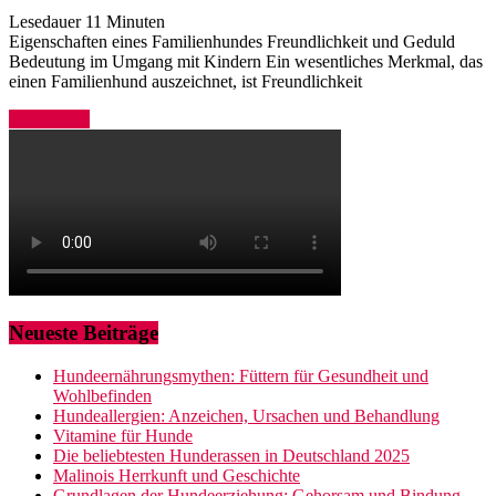
Lesedauer
11
Minuten
Eigenschaften eines Familienhundes Freundlichkeit und Geduld
Bedeutung im Umgang mit Kindern Ein wesentliches Merkmal, das
einen Familienhund auszeichnet, ist Freundlichkeit
Weiterlesen
Neueste Beiträge
Hundeernährungsmythen: Füttern für Gesundheit und
Wohlbefinden
Hundeallergien: Anzeichen, Ursachen und Behandlung
Vitamine für Hunde
Die beliebtesten Hunderassen in Deutschland 2025
Malinois Herrkunft und Geschichte
Grundlagen der Hundeerziehung: Gehorsam und Bindung