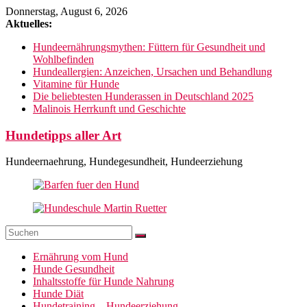
Zum
Donnerstag, August 6, 2026
Inhalt
Aktuelles:
springen
Hundeernährungsmythen: Füttern für Gesundheit und
Wohlbefinden
Hundeallergien: Anzeichen, Ursachen und Behandlung
Vitamine für Hunde
Die beliebtesten Hunderassen in Deutschland 2025
Malinois Herrkunft und Geschichte
Hundetipps aller Art
Hundeernaehrung, Hundegesundheit, Hundeerziehung
Ernährung vom Hund
Hunde Gesundheit
Inhaltsstoffe für Hunde Nahrung
Hunde Diät
Hundetraining – Hundeerziehung