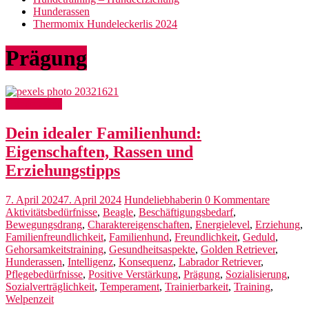
Hunderassen
Thermomix Hundeleckerlis 2024
Prägung
Hunderassen
Dein idealer Familienhund:
Eigenschaften, Rassen und
Erziehungstipps
7. April 2024
7. April 2024
Hundeliebhaberin
0 Kommentare
Aktivitätsbedürfnisse
,
Beagle
,
Beschäftigungsbedarf
,
Bewegungsdrang
,
Charaktereigenschaften
,
Energielevel
,
Erziehung
,
Familienfreundlichkeit
,
Familienhund
,
Freundlichkeit
,
Geduld
,
Gehorsamkeitstraining
,
Gesundheitsaspekte
,
Golden Retriever
,
Hunderassen
,
Intelligenz
,
Konsequenz
,
Labrador Retriever
,
Pflegebedürfnisse
,
Positive Verstärkung
,
Prägung
,
Sozialisierung
,
Sozialverträglichkeit
,
Temperament
,
Trainierbarkeit
,
Training
,
Welpenzeit