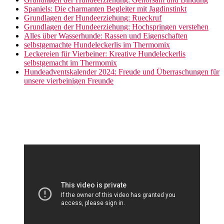
Spaniels: Die charmanten Begleiter mit Jagdinstinkt
Grundlagen der Hundeerziehung: Rueckruf
Grundlagen der Hundeerziehung: Hochspringen verstehen
Alles über Wasserhunde: Rassen und Eigenschaften
selbstgemachte Hundeleckerlis im Thermomix
Leckereien für Vierbeiner: Kreative Hundeleckerlis
selbstgemacht im Thermomix
Hundeadventskalender 2024: Freude und Überraschungen für
unsere vierbeinigen Freunde