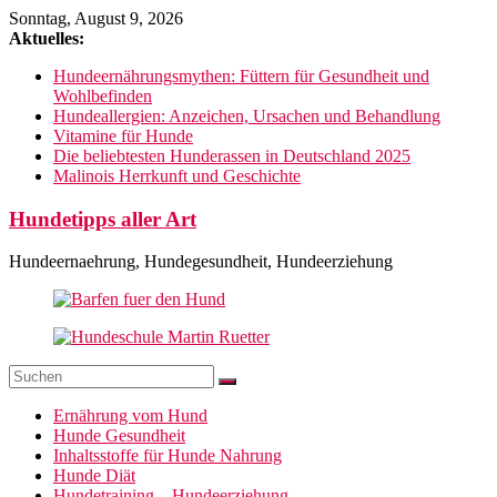
Zum
Sonntag, August 9, 2026
Inhalt
Aktuelles:
springen
Hundeernährungsmythen: Füttern für Gesundheit und
Wohlbefinden
Hundeallergien: Anzeichen, Ursachen und Behandlung
Vitamine für Hunde
Die beliebtesten Hunderassen in Deutschland 2025
Malinois Herrkunft und Geschichte
Hundetipps aller Art
Hundeernaehrung, Hundegesundheit, Hundeerziehung
Ernährung vom Hund
Hunde Gesundheit
Inhaltsstoffe für Hunde Nahrung
Hunde Diät
Hundetraining – Hundeerziehung