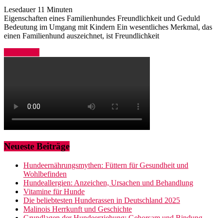
Lesedauer
11
Minuten
Eigenschaften eines Familienhundes Freundlichkeit und Geduld
Bedeutung im Umgang mit Kindern Ein wesentliches Merkmal, das
einen Familienhund auszeichnet, ist Freundlichkeit
Weiterlesen
Neueste Beiträge
Hundeernährungsmythen: Füttern für Gesundheit und
Wohlbefinden
Hundeallergien: Anzeichen, Ursachen und Behandlung
Vitamine für Hunde
Die beliebtesten Hunderassen in Deutschland 2025
Malinois Herrkunft und Geschichte
Grundlagen der Hundeerziehung: Gehorsam und Bindung