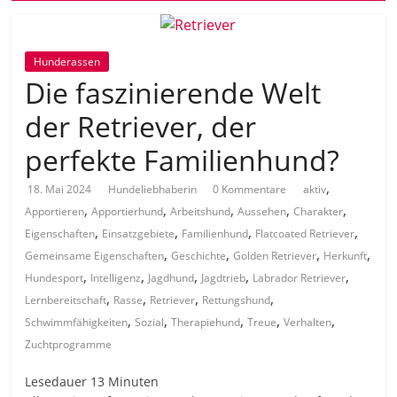
Hunderassen
Die faszinierende Welt
der Retriever, der
perfekte Familienhund?
,
18. Mai 2024
Hundeliebhaberin
0 Kommentare
aktiv
,
,
,
,
,
Apportieren
Apportierhund
Arbeitshund
Aussehen
Charakter
,
,
,
,
Eigenschaften
Einsatzgebiete
Familienhund
Flatcoated Retriever
,
,
,
,
Gemeinsame Eigenschaften
Geschichte
Golden Retriever
Herkunft
,
,
,
,
,
Hundesport
Intelligenz
Jagdhund
Jagdtrieb
Labrador Retriever
,
,
,
,
Lernbereitschaft
Rasse
Retriever
Rettungshund
,
,
,
,
,
Schwimmfähigkeiten
Sozial
Therapiehund
Treue
Verhalten
Zuchtprogramme
Lesedauer
13
Minuten