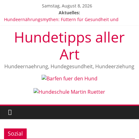
Zum
Samstag, August 8, 2026
Inhalt
Aktuelles:
springen
Hundeernährungsmythen: Füttern für Gesundheit und
Wohlbefinden
Hundetipps aller
Hundeallergien: Anzeichen, Ursachen und Behandlung
Vitamine für Hunde
Die beliebtesten Hunderassen in Deutschland 2025
Art
Malinois Herrkunft und Geschichte
Hundeernaehrung, Hundegesundheit, Hundeerziehung
Sozial