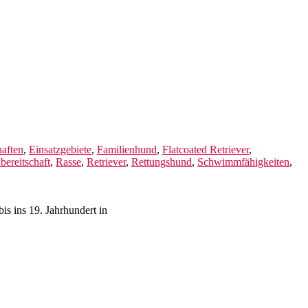
aften
,
Einsatzgebiete
,
Familienhund
,
Flatcoated Retriever
,
bereitschaft
,
Rasse
,
Retriever
,
Rettungshund
,
Schwimmfähigkeiten
,
is ins 19. Jahrhundert in