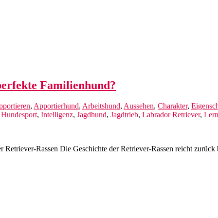
 perfekte Familienhund?
portieren
,
Apportierhund
,
Arbeitshund
,
Aussehen
,
Charakter
,
Eigensch
,
Hundesport
,
Intelligenz
,
Jagdhund
,
Jagdtrieb
,
Labrador Retriever
,
Lern
 Retriever-Rassen Die Geschichte der Retriever-Rassen reicht zurück b