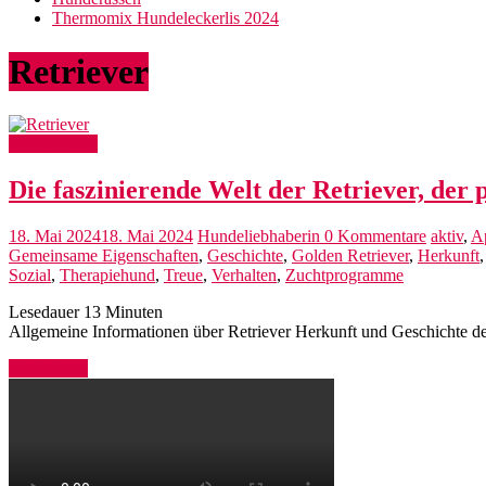
Thermomix Hundeleckerlis 2024
Retriever
Hunderassen
Die faszinierende Welt der Retriever, der
18. Mai 2024
18. Mai 2024
Hundeliebhaberin
0 Kommentare
aktiv
,
Ap
Gemeinsame Eigenschaften
,
Geschichte
,
Golden Retriever
,
Herkunft
Sozial
,
Therapiehund
,
Treue
,
Verhalten
,
Zuchtprogramme
Lesedauer
13
Minuten
Allgemeine Informationen über Retriever Herkunft und Geschichte der
Weiterlesen