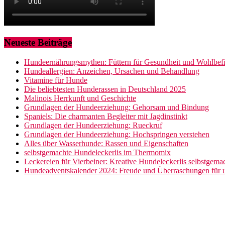
Neueste Beiträge
Hundeernährungsmythen: Füttern für Gesundheit und Wohlbef
Hundeallergien: Anzeichen, Ursachen und Behandlung
Vitamine für Hunde
Die beliebtesten Hunderassen in Deutschland 2025
Malinois Herrkunft und Geschichte
Grundlagen der Hundeerziehung: Gehorsam und Bindung
Spaniels: Die charmanten Begleiter mit Jagdinstinkt
Grundlagen der Hundeerziehung: Rueckruf
Grundlagen der Hundeerziehung: Hochspringen verstehen
Alles über Wasserhunde: Rassen und Eigenschaften
selbstgemachte Hundeleckerlis im Thermomix
Leckereien für Vierbeiner: Kreative Hundeleckerlis selbstgem
Hundeadventskalender 2024: Freude und Überraschungen für u