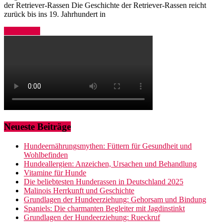
der Retriever-Rassen Die Geschichte der Retriever-Rassen reicht
zurück bis ins 19. Jahrhundert in
Weiterlesen
Neueste Beiträge
Hundeernährungsmythen: Füttern für Gesundheit und
Wohlbefinden
Hundeallergien: Anzeichen, Ursachen und Behandlung
Vitamine für Hunde
Die beliebtesten Hunderassen in Deutschland 2025
Malinois Herrkunft und Geschichte
Grundlagen der Hundeerziehung: Gehorsam und Bindung
Spaniels: Die charmanten Begleiter mit Jagdinstinkt
Grundlagen der Hundeerziehung: Rueckruf