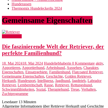
Hunderassen
Thermomix Hundeleckerlis 2024
Gemeinsame Eigenschaften
Hunderassen
Die faszinierende Welt der Retriever, der
perfekte Familienhund?
18. Mai 2024
18. Mai 2024
Hundeliebhaberin
0 Kommentare
aktiv
,
Apportieren
,
Apportierhund
,
Arbeitshund
,
Aussehen
,
Charakter
,
Eigenschaften
,
Einsatzgebiete
,
Familienhund
,
Flatcoated Retriever
,
Gemeinsame Eigenschaften
,
Geschichte
,
Golden Retriever
,
Herkunft
,
Hundesport
,
Intelligenz
,
Jagdhund
,
Jagdtrieb
,
Labrador
Retriever
,
Lernbereitschaft
,
Rasse
,
Retriever
,
Rettungshund
,
Schwimmfähigkeiten
,
Sozial
,
Therapiehund
,
Treue
,
Verhalten
,
Zuchtprogramme
Lesedauer
13
Minuten
Allgemeine Informationen über Retriever Herkunft und Geschichte