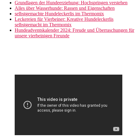
Grundlagen der Hundeerziehung: Hochspringen verstehen
Alles über Wasserhunde: Rassen und Eigenschaften
selbstgemachte Hundeleckerlis im Thermomix
Leckereien für Vierbeiner: Kreative Hundeleckerlis
selbstgemacht im Thermomix
Hundeadventskalender 2024: Freude und Überraschungen für
unsere vierbeinigen Freunde