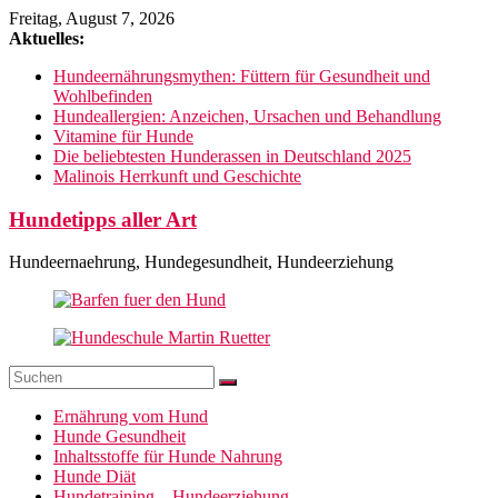
Zum
Freitag, August 7, 2026
Inhalt
Aktuelles:
springen
Hundeernährungsmythen: Füttern für Gesundheit und
Wohlbefinden
Hundeallergien: Anzeichen, Ursachen und Behandlung
Vitamine für Hunde
Die beliebtesten Hunderassen in Deutschland 2025
Malinois Herrkunft und Geschichte
Hundetipps aller Art
Hundeernaehrung, Hundegesundheit, Hundeerziehung
Ernährung vom Hund
Hunde Gesundheit
Inhaltsstoffe für Hunde Nahrung
Hunde Diät
Hundetraining – Hundeerziehung