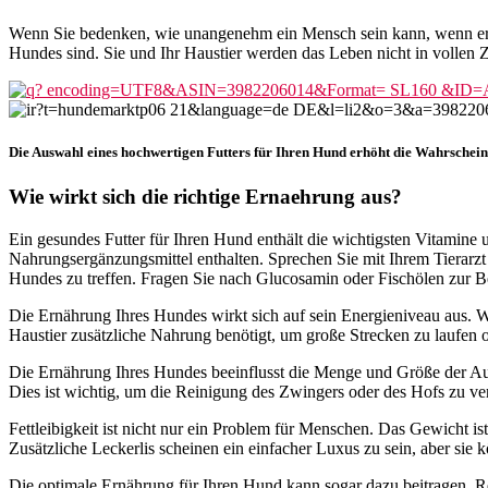
Wenn Sie bedenken, wie unangenehm ein Mensch sein kann, wenn er h
Hundes sind. Sie und Ihr Haustier werden das Leben nicht in vollen
Die Auswahl eines hochwertigen Futters für Ihren Hund erhöht die Wahrscheinli
Wie wirkt sich die richtige Ernaehrung aus?
Ein gesundes Futter für Ihren Hund enthält die wichtigsten Vitamine 
Nahrungsergänzungsmittel enthalten. Sprechen Sie mit Ihrem Tierarzt
Hundes zu treffen. Fragen Sie nach Glucosamin oder Fischölen zur
Die Ernährung Ihres Hundes wirkt sich auf sein Energieniveau aus. We
Haustier zusätzliche Nahrung benötigt, um große Strecken zu laufen 
Die Ernährung Ihres Hundes beeinflusst die Menge und Größe der Aus
Dies ist wichtig, um die Reinigung des Zwingers oder des Hofs zu ve
Fettleibigkeit ist nicht nur ein Problem für Menschen. Das Gewicht i
Zusätzliche Leckerlis scheinen ein einfacher Luxus zu sein, aber si
Die optimale Ernährung für Ihren Hund kann sogar dazu beitragen, Re