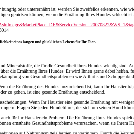
ungrig oder unterernährt ist, werden Sie zweifellos erkennen, wie wi
 Zügen genießen können, wenn die Ernährung Ihres Hundes schlecht ist.
chkeit eines langen und glücklichen Lebens für Ihr Tier.
und Mineralstoffe, die für die Gesundheit Ihres Hundes wichtig sind. A
 über die Ernährung Ihres Hundes. Er wird Ihnen gerne dabei helfen, 
 Bekämpfung von Gesundheitsproblemen wie Arthritis und Schuppenbil
nn die Ernährung des Hundes unzureichend ist, kann Ihr Haustier träge
oder zu gehen, ist eine gesunde Ernährung entscheidend.
scheidungen. Wenn Ihr Haustier eine gesunde Ernährung mit wenigen F
rringern. Fragen Sie jeden Hundeführer, der sich um seinen Hund kümme
st auch für Ihr Haustier ein Problem. Die Ernährung Ihres Hundes spielt
e können ernsthafte Gesundheitsprobleme verursachen, wenn sie Ihrem H
aktionen auf Nahrungsmittelallergien zu verringern. Durch die Verring