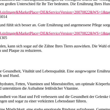
 großen Unterschied für Ihr Tier bedeuten. Die Ernährung Ihres Hunde
und fühlt sich besser an. Gute Ernährung und angemessene Pflege sorge
hlen, kann sich sogar auf die Zähne Ihres Tieres auswirken. Die Wahl e
in und Plaque zu reduzieren.
 Gesundheit, Vitalität und Lebensqualität. Eine ausgewogene Ernährung
ch und Hund.
draten, Fetten, Vitaminen und Mineralstoffen, um optimale Körperfun
d unterstützen die Aufnahme fettlöslicher Vitamine.
ndheit von Haut und Fell verbessern und die Gesundheit der Gelenke f
gen und sogar zu einer verkürzten Lebensdauer führen.
 eine Möglichkeit, eine starke emotionale Bindung aufzubauen. Geme