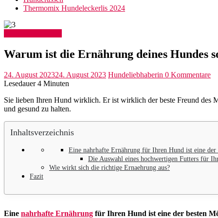
Thermomix Hundeleckerlis 2024
Hunde Gesundheit
Warum ist die Ernährung deines Hundes s
24. August 2023
24. August 2023
Hundeliebhaberin
0 Kommentare
Lesedauer
4
Minuten
Sie lieben Ihren Hund wirklich. Er ist wirklich der beste Freund des
und gesund zu halten.
Inhaltsverzeichnis
Eine nahrhafte Ernährung für Ihren Hund ist eine der 
Die Auswahl eines hochwertigen Futters für Ih
Wie wirkt sich die richtige Ernaehrung aus?
Fazit
Eine
nahrhafte Ernährung
für Ihren Hund ist eine der besten Mö