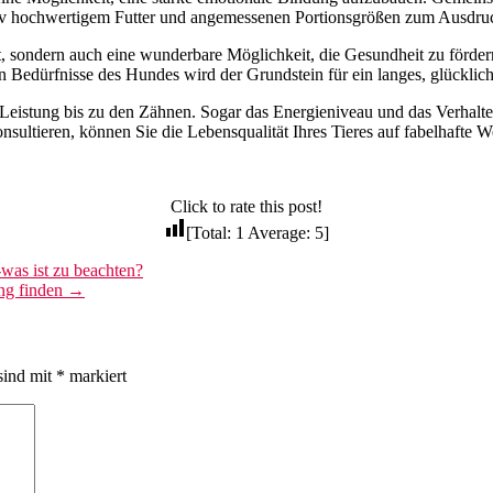
tiv hochwertigem Futter und angemessenen Portionsgrößen zum Ausdruc
, sondern auch eine wunderbare Möglichkeit, die Gesundheit zu förder
en Bedürfnisse des Hundes wird der Grundstein für ein langes, glückli
r Leistung bis zu den Zähnen. Sogar das Energieniveau und das Verhal
ultieren, können Sie die Lebensqualität Ihres Tieres auf fabelhafte W
Click to rate this post!
[Total:
1
Average:
5
]
was ist zu beachten?
ung finden
→
sind mit
*
markiert