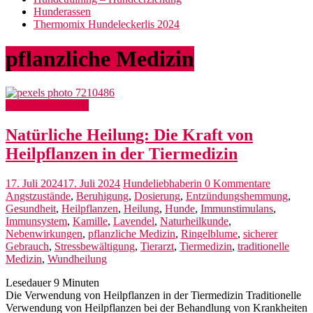
Hunderassen
Thermomix Hundeleckerlis 2024
pflanzliche Medizin
Hunde Gesundheit
Natürliche Heilung: Die Kraft von
Heilpflanzen in der Tiermedizin
17. Juli 2024
17. Juli 2024
Hundeliebhaberin
0 Kommentare
Angstzustände
,
Beruhigung
,
Dosierung
,
Entzündungshemmung
,
Gesundheit
,
Heilpflanzen
,
Heilung
,
Hunde
,
Immunstimulans
,
Immunsystem
,
Kamille
,
Lavendel
,
Naturheilkunde
,
Nebenwirkungen
,
pflanzliche Medizin
,
Ringelblume
,
sicherer
Gebrauch
,
Stressbewältigung
,
Tierarzt
,
Tiermedizin
,
traditionelle
Medizin
,
Wundheilung
Lesedauer
9
Minuten
Die Verwendung von Heilpflanzen in der Tiermedizin Traditionelle
Verwendung von Heilpflanzen bei der Behandlung von Krankheiten