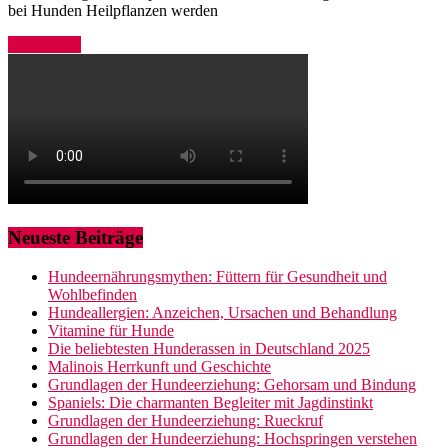
bei Hunden Heilpflanzen werden
Weiterlesen
Neueste Beiträge
Hundeernährungsmythen: Füttern für Gesundheit und
Wohlbefinden
Hundeallergien: Anzeichen, Ursachen und Behandlung
Vitamine für Hunde
Die beliebtesten Hunderassen in Deutschland 2025
Malinois Herrkunft und Geschichte
Grundlagen der Hundeerziehung: Gehorsam und Bindung
Spaniels: Die charmanten Begleiter mit Jagdinstinkt
Grundlagen der Hundeerziehung: Rueckruf
Grundlagen der Hundeerziehung: Hochspringen verstehen