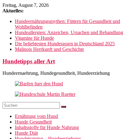
Zum
Freitag, August 7, 2026
Inhalt
Aktuelles:
springen
Hundeernährungsmythen: Füttern für Gesundheit und
Wohlbefinden
Hundeallergien: Anzeichen, Ursachen und Behandlung
Vitamine für Hunde
Die beliebtesten Hunderassen in Deutschland 2025
Malinois Herrkunft und Geschichte
Hundetipps aller Art
Hundeernaehrung, Hundegesundheit, Hundeerziehung
Ernährung vom Hund
Hunde Gesundheit
Inhaltsstoffe für Hunde Nahrung
Hunde Diät
Hundetraining – Hundeerziehung