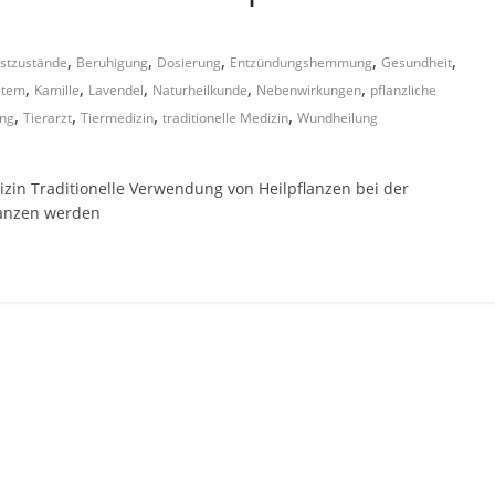
,
,
,
,
,
stzustände
Beruhigung
Dosierung
Entzündungshemmung
Gesundheit
,
,
,
,
,
stem
Kamille
Lavendel
Naturheilkunde
Nebenwirkungen
pflanzliche
,
,
,
,
ung
Tierarzt
Tiermedizin
traditionelle Medizin
Wundheilung
zin Traditionelle Verwendung von Heilpflanzen bei der
lanzen werden