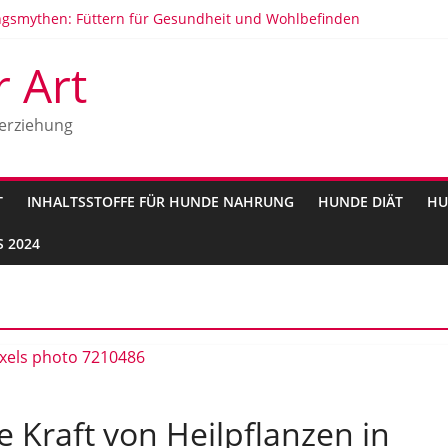
smythen: Füttern für Gesundheit und Wohlbefinden
: Anzeichen, Ursachen und Behandlung
unde
r Art
en Hunderassen in Deutschland 2025
nft und Geschichte
erziehung
T
INHALTSSTOFFE FÜR HUNDE NAHRUNG
HUNDE DIÄT
HU
 2024
e Kraft von Heilpflanzen in