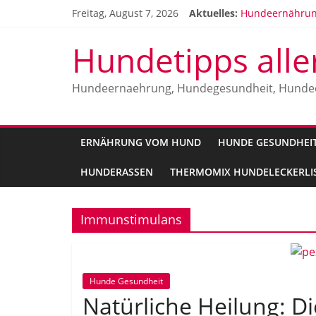
Zum
Freitag, August 7, 2026
Aktuelles:
Hundeernährung
Inhalt
Hundeallergien
springen
Vitamine für H
Hundetipps alle
Die beliebtest
Malinois Herrku
Hundeernaehrung, Hundegesundheit, Hunde
ERNÄHRUNG VOM HUND
HUNDE GESUNDHEI
HUNDERASSEN
THERMOMIX HUNDELECKERLIS
Immunstimulans
Hunde Gesundheit
Natürliche Heilung: Di