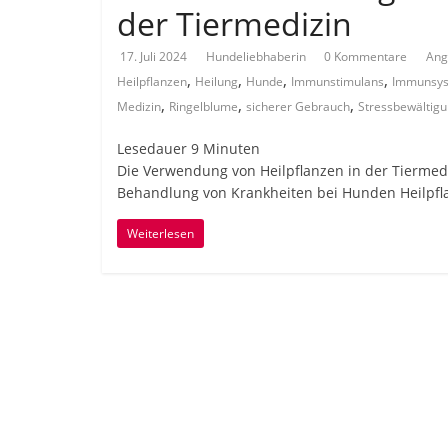
der Tiermedizin
17. Juli 2024
Hundeliebhaberin
0 Kommentare
Ang
,
,
,
,
Heilpflanzen
Heilung
Hunde
Immunstimulans
Immunsy
,
,
,
Medizin
Ringelblume
sicherer Gebrauch
Stressbewältig
Lesedauer
9
Minuten
Die Verwendung von Heilpflanzen in der Tiermedi
Behandlung von Krankheiten bei Hunden Heilpf
Weiterlesen