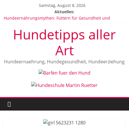
Zum
Samstag, August 8, 2026
Inhalt
Aktuelles:
springen
Hundeernährungsmythen: Füttern für Gesundheit und
Wohlbefinden
Hundetipps aller
Hundeallergien: Anzeichen, Ursachen und Behandlung
Vitamine für Hunde
Die beliebtesten Hunderassen in Deutschland 2025
Art
Malinois Herrkunft und Geschichte
Hundeernaehrung, Hundegesundheit, Hundeerziehung