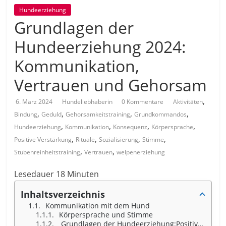
Hundeerziehung
Grundlagen der
Hundeerziehung 2024:
Kommunikation,
Vertrauen und Gehorsam
,
6. März 2024
Hundeliebhaberin
0 Kommentare
Aktivitäten
,
,
,
,
Bindung
Geduld
Gehorsamkeitstraining
Grundkommandos
,
,
,
,
Hundeerziehung
Kommunikation
Konsequenz
Körpersprache
,
,
,
,
Positive Verstärkung
Rituale
Sozialisierung
Stimme
,
,
Stubenreinheitstraining
Vertrauen
welpenerziehung
Lesedauer
18
Minuten
Inhaltsverzeichnis
Kommunikation mit dem Hund
Körpersprache und Stimme
Grundlagen der Hundeerziehung:Positive Verstärkung