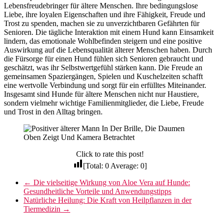
Lebensfreudebringer für ältere Menschen. Ihre bedingungslose
Liebe, ihre loyalen Eigenschaften und ihre Fähigkeit, Freude und
Trost zu spenden, machen sie zu unverzichtbaren Gefährten für
Senioren. Die tägliche Interaktion mit einem Hund kann Einsamkeit
lindern, das emotionale Wohlbefinden steigern und eine positive
Auswirkung auf die Lebensqualität älterer Menschen haben. Durch
die Fürsorge für einen Hund fühlen sich Senioren gebraucht und
geschätzt, was ihr Selbstwertgefühl stärken kann. Die Freude an
gemeinsamen Spaziergängen, Spielen und Kuschelzeiten schafft
eine wertvolle Verbindung und sorgt für ein erfülltes Miteinander.
Insgesamt sind Hunde für ältere Menschen nicht nur Haustiere,
sondern vielmehr wichtige Familienmitglieder, die Liebe, Freude
und Trost in den Alltag bringen.
Click to rate this post!
[Total:
0
Average:
0
]
←
Die vielseitige Wirkung von Aloe Vera auf Hunde:
Gesundheitliche Vorteile und Anwendungstipps
Natürliche Heilung: Die Kraft von Heilpflanzen in der
Tiermedizin
→