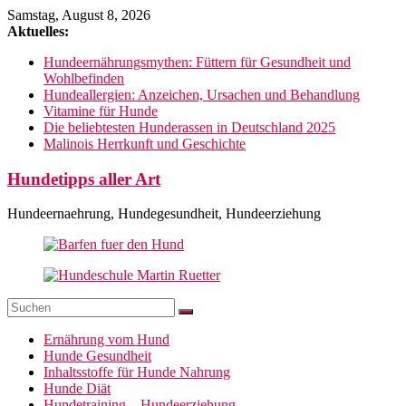
Zum
Samstag, August 8, 2026
Inhalt
Aktuelles:
springen
Hundeernährungsmythen: Füttern für Gesundheit und
Wohlbefinden
Hundeallergien: Anzeichen, Ursachen und Behandlung
Vitamine für Hunde
Die beliebtesten Hunderassen in Deutschland 2025
Malinois Herrkunft und Geschichte
Hundetipps aller Art
Hundeernaehrung, Hundegesundheit, Hundeerziehung
Ernährung vom Hund
Hunde Gesundheit
Inhaltsstoffe für Hunde Nahrung
Hunde Diät
Hundetraining – Hundeerziehung