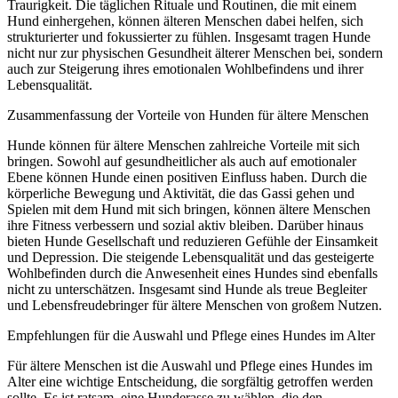
Traurigkeit. Die täglichen Rituale und Routinen, die mit einem
Hund einhergehen, können älteren Menschen dabei helfen, sich
strukturierter und fokussierter zu fühlen. Insgesamt tragen Hunde
nicht nur zur physischen Gesundheit älterer Menschen bei, sondern
auch zur Steigerung ihres emotionalen Wohlbefindens und ihrer
Lebensqualität.
Zusammenfassung der Vorteile von Hunden für ältere Menschen
Hunde können für ältere Menschen zahlreiche Vorteile mit sich
bringen. Sowohl auf gesundheitlicher als auch auf emotionaler
Ebene können Hunde einen positiven Einfluss haben. Durch die
körperliche Bewegung und Aktivität, die das Gassi gehen und
Spielen mit dem Hund mit sich bringen, können ältere Menschen
ihre Fitness verbessern und sozial aktiv bleiben. Darüber hinaus
bieten Hunde Gesellschaft und reduzieren Gefühle der Einsamkeit
und Depression. Die steigende Lebensqualität und das gesteigerte
Wohlbefinden durch die Anwesenheit eines Hundes sind ebenfalls
nicht zu unterschätzen. Insgesamt sind Hunde als treue Begleiter
und Lebensfreudebringer für ältere Menschen von großem Nutzen.
Empfehlungen für die Auswahl und Pflege eines Hundes im Alter
Für ältere Menschen ist die Auswahl und Pflege eines Hundes im
Alter eine wichtige Entscheidung, die sorgfältig getroffen werden
sollte. Es ist ratsam, eine Hunderasse zu wählen, die den