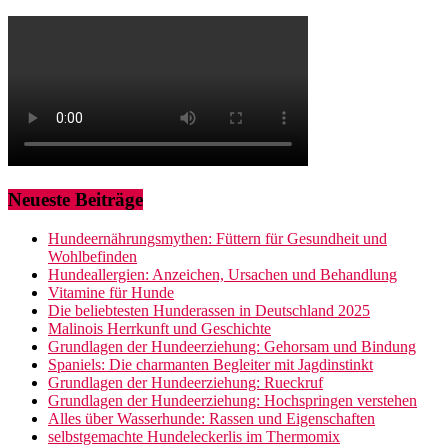
Neueste Beiträge
Hundeernährungsmythen: Füttern für Gesundheit und
Wohlbefinden
Hundeallergien: Anzeichen, Ursachen und Behandlung
Vitamine für Hunde
Die beliebtesten Hunderassen in Deutschland 2025
Malinois Herrkunft und Geschichte
Grundlagen der Hundeerziehung: Gehorsam und Bindung
Spaniels: Die charmanten Begleiter mit Jagdinstinkt
Grundlagen der Hundeerziehung: Rueckruf
Grundlagen der Hundeerziehung: Hochspringen verstehen
Alles über Wasserhunde: Rassen und Eigenschaften
selbstgemachte Hundeleckerlis im Thermomix