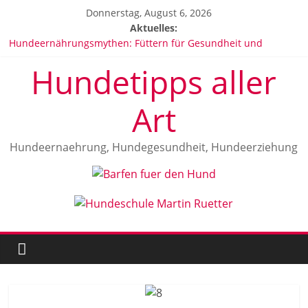
Zum
Donnerstag, August 6, 2026
Inhalt
Aktuelles:
springen
Hundeernährungsmythen: Füttern für Gesundheit und
Wohlbefinden
Hundetipps aller
Hundeallergien: Anzeichen, Ursachen und Behandlung
Vitamine für Hunde
Die beliebtesten Hunderassen in Deutschland 2025
Art
Malinois Herrkunft und Geschichte
Hundeernaehrung, Hundegesundheit, Hundeerziehung