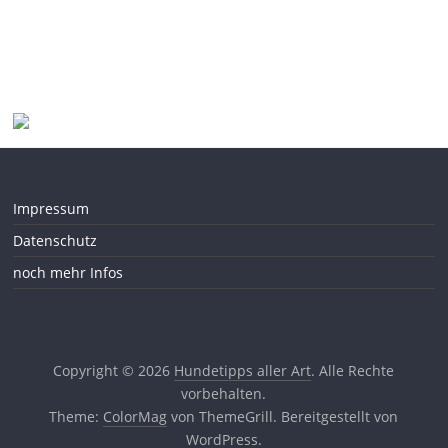
Impressum
Datenschutz
noch mehr Infos
Copyright © 2026
Hundetipps aller Art
. Alle Rechte
vorbehalten.
Theme:
ColorMag
von ThemeGrill. Bereitgestellt von
WordPress
.