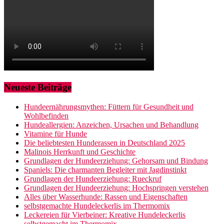
Neueste Beiträge
Hundeernährungsmythen: Füttern für Gesundheit und
Wohlbefinden
Hundeallergien: Anzeichen, Ursachen und Behandlung
Vitamine für Hunde
Die beliebtesten Hunderassen in Deutschland 2025
Malinois Herrkunft und Geschichte
Grundlagen der Hundeerziehung: Gehorsam und Bindung
Spaniels: Die charmanten Begleiter mit Jagdinstinkt
Grundlagen der Hundeerziehung: Rueckruf
Grundlagen der Hundeerziehung: Hochspringen verstehen
Alles über Wasserhunde: Rassen und Eigenschaften
selbstgemachte Hundeleckerlis im Thermomix
Leckereien für Vierbeiner: Kreative Hundeleckerlis
selbstgemacht im Thermomix