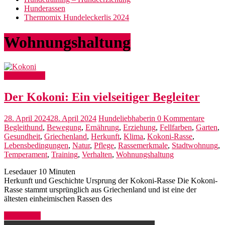
Hunderassen
Thermomix Hundeleckerlis 2024
Wohnungshaltung
Hunderassen
Der Kokoni: Ein vielseitiger Begleiter
28. April 2024
28. April 2024
Hundeliebhaberin
0 Kommentare
Begleithund
,
Bewegung
,
Ernährung
,
Erziehung
,
Fellfarben
,
Garten
,
Gesundheit
,
Griechenland
,
Herkunft
,
Klima
,
Kokoni-Rasse
,
Lebensbedingungen
,
Natur
,
Pflege
,
Rassemerkmale
,
Stadtwohnung
,
Temperament
,
Training
,
Verhalten
,
Wohnungshaltung
Lesedauer
10
Minuten
Herkunft und Geschichte Ursprung der Kokoni-Rasse Die Kokoni-
Rasse stammt ursprünglich aus Griechenland und ist eine der
ältesten einheimischen Rassen des
Weiterlesen