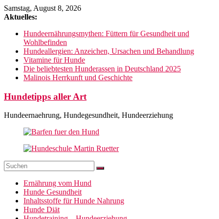
Zum
Samstag, August 8, 2026
Inhalt
Aktuelles:
springen
Hundeernährungsmythen: Füttern für Gesundheit und
Wohlbefinden
Hundeallergien: Anzeichen, Ursachen und Behandlung
Vitamine für Hunde
Die beliebtesten Hunderassen in Deutschland 2025
Malinois Herrkunft und Geschichte
Hundetipps aller Art
Hundeernaehrung, Hundegesundheit, Hundeerziehung
Ernährung vom Hund
Hunde Gesundheit
Inhaltsstoffe für Hunde Nahrung
Hunde Diät
Hundetraining – Hundeerziehung