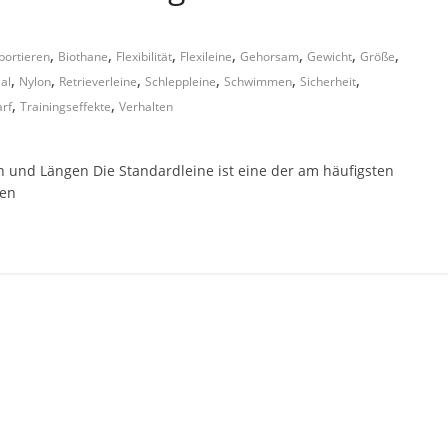
,
,
,
,
,
,
,
portieren
Biothane
Flexibilität
Flexileine
Gehorsam
Gewicht
Größe
,
,
,
,
,
,
al
Nylon
Retrieverleine
Schleppleine
Schwimmen
Sicherheit
,
,
arf
Trainingseffekte
Verhalten
 und Längen Die Standardleine ist eine der am häufigsten
nen