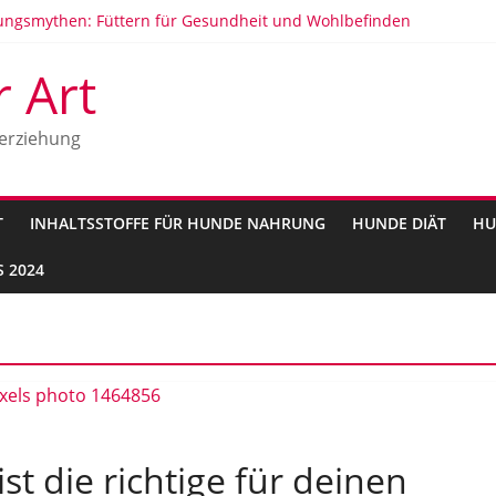
ngsmythen: Füttern für Gesundheit und Wohlbefinden
en: Anzeichen, Ursachen und Behandlung
Hunde
r Art
ten Hunderassen in Deutschland 2025
kunft und Geschichte
erziehung
T
INHALTSSTOFFE FÜR HUNDE NAHRUNG
HUNDE DIÄT
HU
 2024
t die richtige für deinen