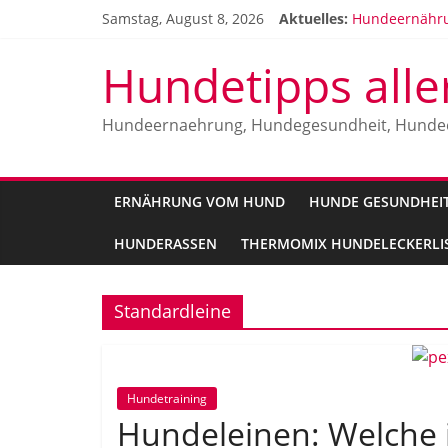
Zum
Samstag, August 8, 2026
Aktuelles:
Hundeernähru
Inhalt
Hundeallergi
springen
Vitamine für 
Hundetipps alle
Die beliebtes
Malinois Herr
Hundeernaehrung, Hundegesundheit, Hunde
ERNÄHRUNG VOM HUND
HUNDE GESUNDHEI
HUNDERASSEN
THERMOMIX HUNDELECKERLIS
Standardleine
Hundetraining
Hundeleinen: Welche is