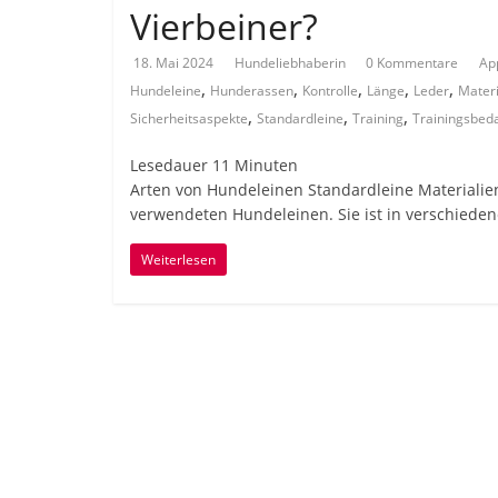
Vierbeiner?
18. Mai 2024
Hundeliebhaberin
0 Kommentare
Ap
,
,
,
,
,
Hundeleine
Hunderassen
Kontrolle
Länge
Leder
Materi
,
,
,
Sicherheitsaspekte
Standardleine
Training
Trainingsbed
Lesedauer
11
Minuten
Arten von Hundeleinen Standardleine Materialien
verwendeten Hundeleinen. Sie ist in verschiede
Weiterlesen