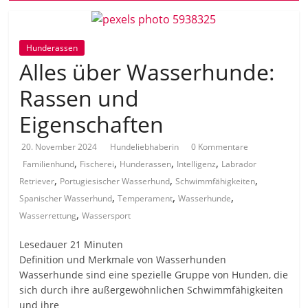
Hunderassen
Alles über Wasserhunde:
Rassen und
Eigenschaften
20. November 2024
Hundeliebhaberin
0 Kommentare
,
,
,
,
Familienhund
Fischerei
Hunderassen
Intelligenz
Labrador
,
,
,
Retriever
Portugiesischer Wasserhund
Schwimmfähigkeiten
,
,
,
Spanischer Wasserhund
Temperament
Wasserhunde
,
Wasserrettung
Wassersport
Lesedauer
21
Minuten
Definition und Merkmale von Wasserhunden
Wasserhunde sind eine spezielle Gruppe von Hunden, die
sich durch ihre außergewöhnlichen Schwimmfähigkeiten
und ihre