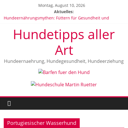
Zum
Montag, August 10, 2026
Inhalt
Aktuelles:
springen
Hundeernährungsmythen: Füttern für Gesundheit und
Wohlbefinden
Hundetipps aller
Hundeallergien: Anzeichen, Ursachen und Behandlung
Vitamine für Hunde
Die beliebtesten Hunderassen in Deutschland 2025
Art
Malinois Herrkunft und Geschichte
Hundeernaehrung, Hundegesundheit, Hundeerziehung
Portugiesischer Wasserhund