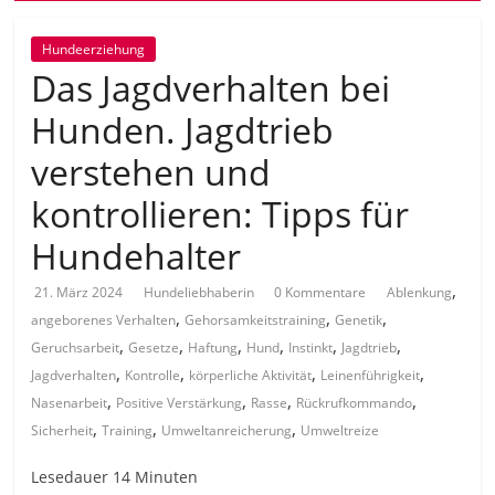
Hundeerziehung
Das Jagdverhalten bei
Hunden. Jagdtrieb
verstehen und
kontrollieren: Tipps für
Hundehalter
,
21. März 2024
Hundeliebhaberin
0 Kommentare
Ablenkung
,
,
,
angeborenes Verhalten
Gehorsamkeitstraining
Genetik
,
,
,
,
,
,
Geruchsarbeit
Gesetze
Haftung
Hund
Instinkt
Jagdtrieb
,
,
,
,
Jagdverhalten
Kontrolle
körperliche Aktivität
Leinenführigkeit
,
,
,
,
Nasenarbeit
Positive Verstärkung
Rasse
Rückrufkommando
,
,
,
Sicherheit
Training
Umweltanreicherung
Umweltreize
Lesedauer
14
Minuten