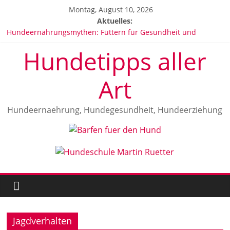
Zum
Montag, August 10, 2026
Inhalt
Aktuelles:
springen
Hundeernährungsmythen: Füttern für Gesundheit und
Wohlbefinden
Hundetipps aller
Hundeallergien: Anzeichen, Ursachen und Behandlung
Vitamine für Hunde
Die beliebtesten Hunderassen in Deutschland 2025
Art
Malinois Herrkunft und Geschichte
Hundeernaehrung, Hundegesundheit, Hundeerziehung
Jagdverhalten