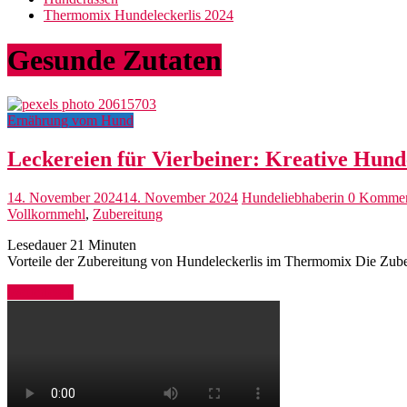
Thermomix Hundeleckerlis 2024
Gesunde Zutaten
Ernährung vom Hund
Leckereien für Vierbeiner: Kreative Hun
14. November 2024
14. November 2024
Hundeliebhaberin
0 Kommen
Vollkornmehl
,
Zubereitung
Lesedauer
21
Minuten
Vorteile der Zubereitung von Hundeleckerlis im Thermomix Die Zuber
Weiterlesen