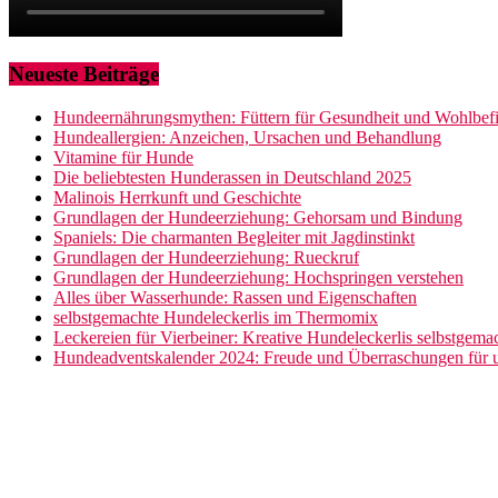
Neueste Beiträge
Hundeernährungsmythen: Füttern für Gesundheit und Wohlbef
Hundeallergien: Anzeichen, Ursachen und Behandlung
Vitamine für Hunde
Die beliebtesten Hunderassen in Deutschland 2025
Malinois Herrkunft und Geschichte
Grundlagen der Hundeerziehung: Gehorsam und Bindung
Spaniels: Die charmanten Begleiter mit Jagdinstinkt
Grundlagen der Hundeerziehung: Rueckruf
Grundlagen der Hundeerziehung: Hochspringen verstehen
Alles über Wasserhunde: Rassen und Eigenschaften
selbstgemachte Hundeleckerlis im Thermomix
Leckereien für Vierbeiner: Kreative Hundeleckerlis selbstgem
Hundeadventskalender 2024: Freude und Überraschungen für u