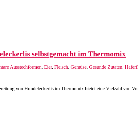
deleckerlis selbstgemacht im Thermomix
tare
Ausstechformen
,
Eier
,
Fleisch
,
Gemüse
,
Gesunde Zutaten
,
Haferf
eitung von Hundeleckerlis im Thermomix bietet eine Vielzahl von Vor