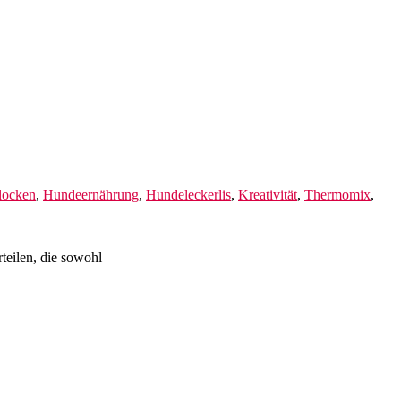
locken
,
Hundeernährung
,
Hundeleckerlis
,
Kreativität
,
Thermomix
,
teilen, die sowohl