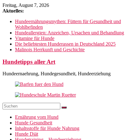
Zum
Freitag, August 7, 2026
Inhalt
Aktuelles:
springen
Hundeernährungsmythen: Füttern für Gesundheit und
Wohlbefinden
Hundeallergien: Anzeichen, Ursachen und Behandlung
Vitamine für Hunde
Die beliebtesten Hunderassen in Deutschland 2025
Malinois Herrkunft und Geschichte
Hundetipps aller Art
Hundeernaehrung, Hundegesundheit, Hundeerziehung
Ernährung vom Hund
Hunde Gesundheit
Inhaltsstoffe für Hunde Nahrung
Hunde Diät
Hundetraining – Hundeerziehung