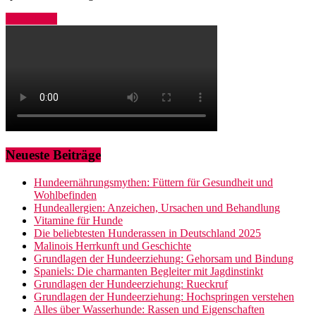
Weiterlesen
Neueste Beiträge
Hundeernährungsmythen: Füttern für Gesundheit und
Wohlbefinden
Hundeallergien: Anzeichen, Ursachen und Behandlung
Vitamine für Hunde
Die beliebtesten Hunderassen in Deutschland 2025
Malinois Herrkunft und Geschichte
Grundlagen der Hundeerziehung: Gehorsam und Bindung
Spaniels: Die charmanten Begleiter mit Jagdinstinkt
Grundlagen der Hundeerziehung: Rueckruf
Grundlagen der Hundeerziehung: Hochspringen verstehen
Alles über Wasserhunde: Rassen und Eigenschaften