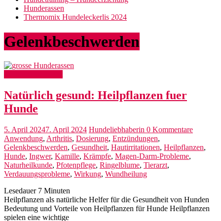
Hunderassen
Thermomix Hundeleckerlis 2024
Gelenkbeschwerden
Hunde Gesundheit
Natürlich gesund: Heilpflanzen fuer
Hunde
5. April 2024
7. April 2024
Hundeliebhaberin
0 Kommentare
Anwendung
,
Arthritis
,
Dosierung
,
Entzündungen
,
Gelenkbeschwerden
,
Gesundheit
,
Hautirritationen
,
Heilpflanzen
,
Hunde
,
Ingwer
,
Kamille
,
Krämpfe
,
Magen-Darm-Probleme
,
Naturheilkunde
,
Pfotenpflege
,
Ringelblume
,
Tierarzt
,
Verdauungsprobleme
,
Wirkung
,
Wundheilung
Lesedauer
7
Minuten
Heilpflanzen als natürliche Helfer für die Gesundheit von Hunden
Bedeutung und Vorteile von Heilpflanzen für Hunde Heilpflanzen
spielen eine wichtige