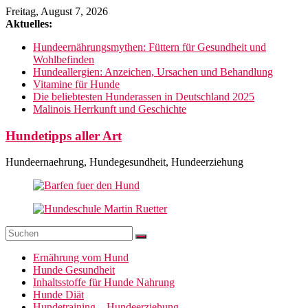
Zum
Freitag, August 7, 2026
Inhalt
Aktuelles:
springen
Hundeernährungsmythen: Füttern für Gesundheit und
Wohlbefinden
Hundeallergien: Anzeichen, Ursachen und Behandlung
Vitamine für Hunde
Die beliebtesten Hunderassen in Deutschland 2025
Malinois Herrkunft und Geschichte
Hundetipps aller Art
Hundeernaehrung, Hundegesundheit, Hundeerziehung
Ernährung vom Hund
Hunde Gesundheit
Inhaltsstoffe für Hunde Nahrung
Hunde Diät
Hundetraining – Hundeerziehung