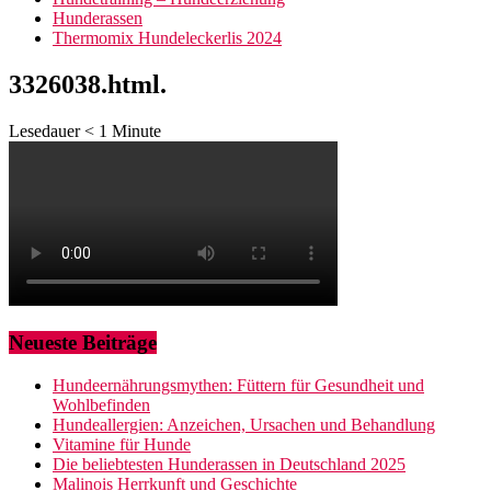
Hunderassen
Thermomix Hundeleckerlis 2024
3326038.html.
Lesedauer
< 1
Minute
Neueste Beiträge
Hundeernährungsmythen: Füttern für Gesundheit und
Wohlbefinden
Hundeallergien: Anzeichen, Ursachen und Behandlung
Vitamine für Hunde
Die beliebtesten Hunderassen in Deutschland 2025
Malinois Herrkunft und Geschichte