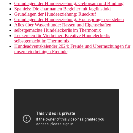
Grundlagen der Hundeerziehung: Gehorsam und Bindung
Spaniels: Die charmanten Begleiter mit Jagdinstinkt
Grundlagen der Hundeerziehung: Rueckruf
Grundlagen der Hundeerziehung: Hochspringen verstehen
Alles über Wasserhunde: Rassen und Eigenschaften
selbstgemachte Hundeleckerlis im Thermomix
Leckereien für Vierbeiner: Kreative Hundeleckerlis
selbstgemacht im Thermomix
Hundeadventskalender 2024: Freude und Überraschungen für
unsere vierbeinigen Freunde